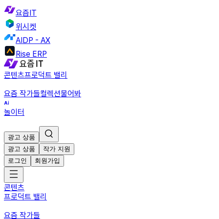
요즘IT
위시켓
AIDP - AX
Rise ERP
콘텐츠
프로덕트 밸리
요즘 작가들
컬렉션
물어봐
놀이터
광고 상품
광고 상품
작가 지원
로그인
회원가입
콘텐츠
프로덕트 밸리
요즘 작가들