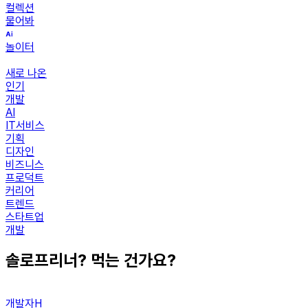
컬렉션
물어봐
놀이터
새로 나온
인기
개발
AI
IT서비스
기획
디자인
비즈니스
프로덕트
커리어
트렌드
스타트업
개발
솔로프리너? 먹는 건가요?
개발자H