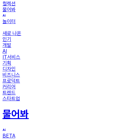
컬렉션
물어봐
놀이터
새로 나온
인기
개발
AI
IT서비스
기획
디자인
비즈니스
프로덕트
커리어
트렌드
스타트업
물어봐
BETA