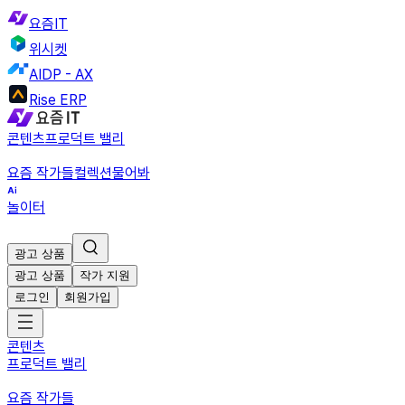
요즘IT
위시켓
AIDP - AX
Rise ERP
콘텐츠
프로덕트 밸리
요즘 작가들
컬렉션
물어봐
놀이터
광고 상품
광고 상품
작가 지원
로그인
회원가입
콘텐츠
프로덕트 밸리
요즘 작가들