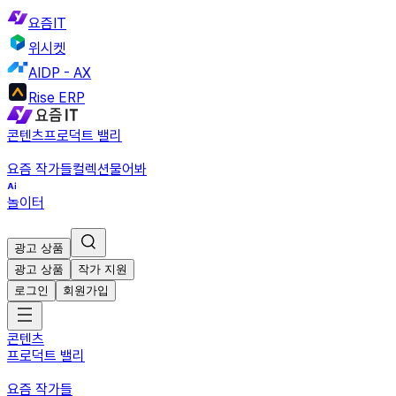
요즘IT
위시켓
AIDP - AX
Rise ERP
콘텐츠
프로덕트 밸리
요즘 작가들
컬렉션
물어봐
놀이터
광고 상품
광고 상품
작가 지원
로그인
회원가입
콘텐츠
프로덕트 밸리
요즘 작가들