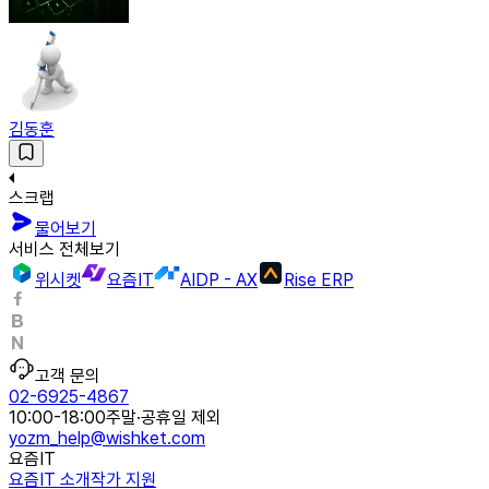
김동훈
스크랩
물어보기
서비스 전체보기
위시켓
요즘IT
AIDP - AX
Rise ERP
고객 문의
02-6925-4867
10:00-18:00
주말·공휴일 제외
yozm_help@wishket.com
요즘IT
요즘IT 소개
작가 지원