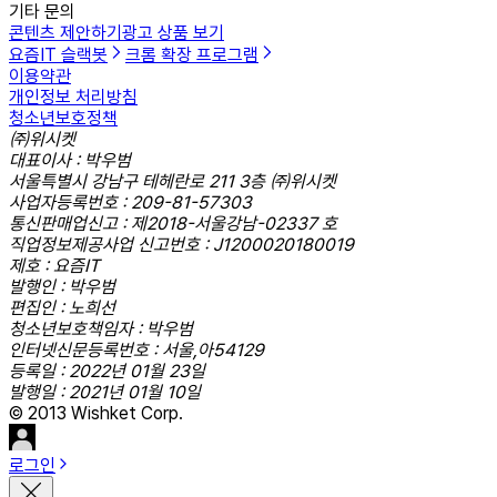
기타 문의
콘텐츠 제안하기
광고 상품 보기
요즘IT 슬랙봇
크롬 확장 프로그램
이용약관
개인정보 처리방침
청소년보호정책
㈜위시켓
대표이사 : 박우범
서울특별시 강남구 테헤란로 211 3층 ㈜위시켓
사업자등록번호 : 209-81-57303
통신판매업신고 : 제2018-서울강남-02337 호
직업정보제공사업 신고번호 : J1200020180019
제호 : 요즘IT
발행인 : 박우범
편집인 : 노희선
청소년보호책임자 : 박우범
인터넷신문등록번호 : 서울,아54129
등록일 : 2022년 01월 23일
발행일 : 2021년 01월 10일
© 2013 Wishket Corp.
로그인