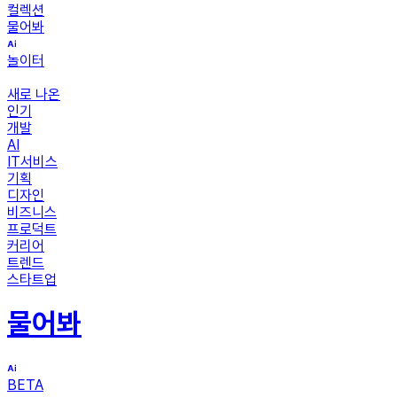
컬렉션
물어봐
놀이터
새로 나온
인기
개발
AI
IT서비스
기획
디자인
비즈니스
프로덕트
커리어
트렌드
스타트업
물어봐
BETA