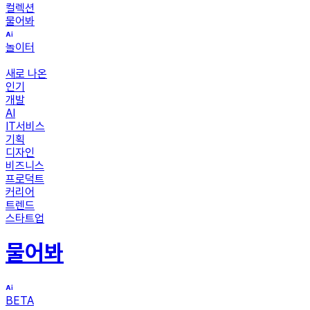
컬렉션
물어봐
놀이터
새로 나온
인기
개발
AI
IT서비스
기획
디자인
비즈니스
프로덕트
커리어
트렌드
스타트업
물어봐
BETA