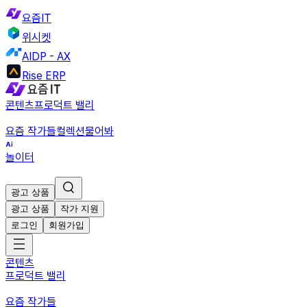
요즘IT
위시켓
AIDP - AX
Rise ERP
콘텐츠
프로덕트 밸리
요즘 작가들
컬렉션
물어봐
놀이터
광고 상품
광고 상품
작가 지원
로그인
회원가입
콘텐츠
프로덕트 밸리
요즘 작가들