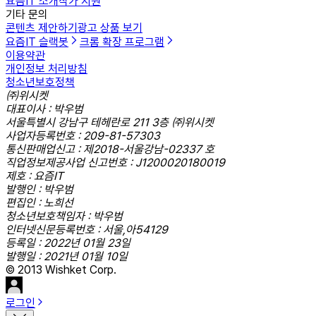
요즘IT 소개
작가 지원
기타 문의
콘텐츠 제안하기
광고 상품 보기
요즘IT 슬랙봇
크롬 확장 프로그램
이용약관
개인정보 처리방침
청소년보호정책
㈜위시켓
대표이사 : 박우범
서울특별시 강남구 테헤란로 211 3층 ㈜위시켓
사업자등록번호 : 209-81-57303
통신판매업신고 : 제2018-서울강남-02337 호
직업정보제공사업 신고번호 : J1200020180019
제호 : 요즘IT
발행인 : 박우범
편집인 : 노희선
청소년보호책임자 : 박우범
인터넷신문등록번호 : 서울,아54129
등록일 : 2022년 01월 23일
발행일 : 2021년 01월 10일
© 2013 Wishket Corp.
로그인