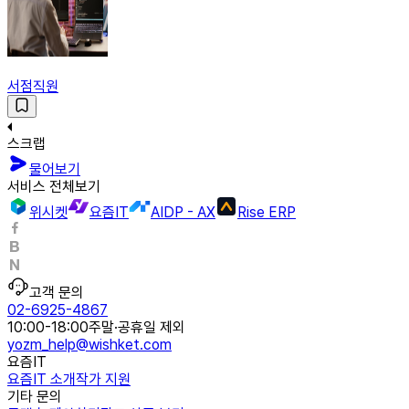
서점직원
스크랩
물어보기
서비스 전체보기
위시켓
요즘IT
AIDP - AX
Rise ERP
고객 문의
02-6925-4867
10:00-18:00
주말·공휴일 제외
yozm_help@wishket.com
요즘IT
요즘IT 소개
작가 지원
기타 문의