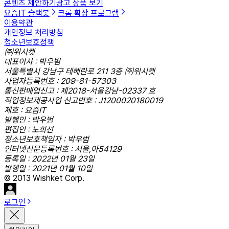
콘텐츠 제안하기
광고 상품 보기
요즘IT 슬랙봇
크롬 확장 프로그램
이용약관
개인정보 처리방침
청소년보호정책
㈜위시켓
대표이사 : 박우범
서울특별시 강남구 테헤란로 211 3층 ㈜위시켓
사업자등록번호 : 209-81-57303
통신판매업신고 : 제2018-서울강남-02337 호
직업정보제공사업 신고번호 : J1200020180019
제호 : 요즘IT
발행인 : 박우범
편집인 : 노희선
청소년보호책임자 : 박우범
인터넷신문등록번호 : 서울,아54129
등록일 : 2022년 01월 23일
발행일 : 2021년 01월 10일
© 2013 Wishket Corp.
로그인