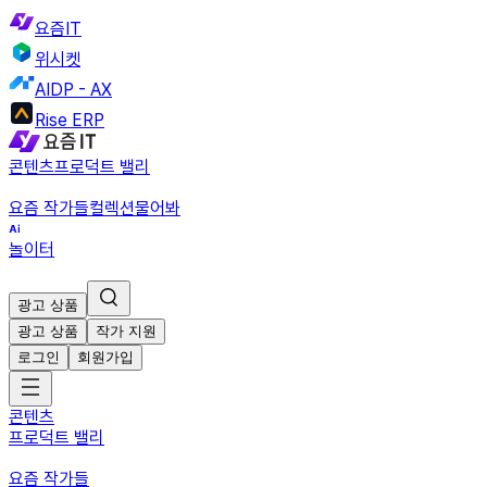
요즘IT
위시켓
AIDP - AX
Rise ERP
콘텐츠
프로덕트 밸리
요즘 작가들
컬렉션
물어봐
놀이터
광고 상품
광고 상품
작가 지원
로그인
회원가입
콘텐츠
프로덕트 밸리
요즘 작가들