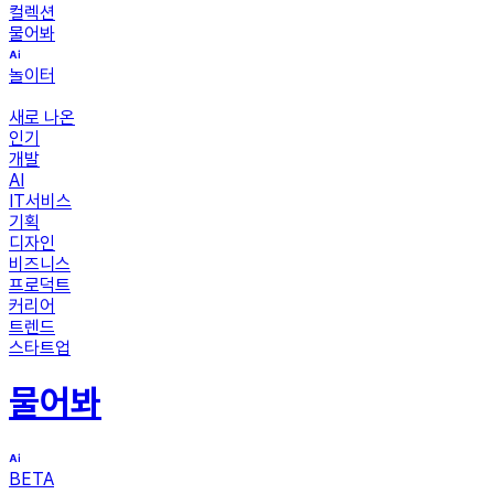
컬렉션
물어봐
놀이터
새로 나온
인기
개발
AI
IT서비스
기획
디자인
비즈니스
프로덕트
커리어
트렌드
스타트업
물어봐
BETA