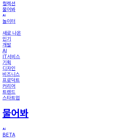
컬렉션
물어봐
놀이터
새로 나온
인기
개발
AI
IT서비스
기획
디자인
비즈니스
프로덕트
커리어
트렌드
스타트업
물어봐
BETA