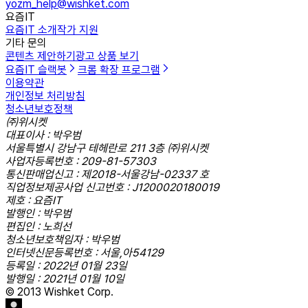
yozm_help@wishket.com
요즘IT
요즘IT 소개
작가 지원
기타 문의
콘텐츠 제안하기
광고 상품 보기
요즘IT 슬랙봇
크롬 확장 프로그램
이용약관
개인정보 처리방침
청소년보호정책
㈜위시켓
대표이사 : 박우범
서울특별시 강남구 테헤란로 211 3층 ㈜위시켓
사업자등록번호 : 209-81-57303
통신판매업신고 : 제2018-서울강남-02337 호
직업정보제공사업 신고번호 : J1200020180019
제호 : 요즘IT
발행인 : 박우범
편집인 : 노희선
청소년보호책임자 : 박우범
인터넷신문등록번호 : 서울,아54129
등록일 : 2022년 01월 23일
발행일 : 2021년 01월 10일
© 2013 Wishket Corp.