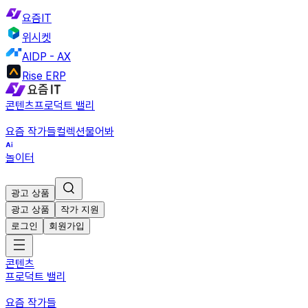
요즘IT
위시켓
AIDP - AX
Rise ERP
콘텐츠
프로덕트 밸리
요즘 작가들
컬렉션
물어봐
놀이터
광고 상품
광고 상품
작가 지원
로그인
회원가입
콘텐츠
프로덕트 밸리
요즘 작가들