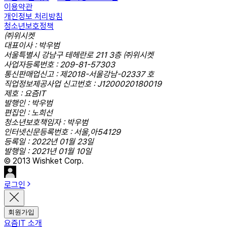
이용약관
개인정보 처리방침
청소년보호정책
㈜위시켓
대표이사 : 박우범
서울특별시 강남구 테헤란로 211 3층 ㈜위시켓
사업자등록번호 : 209-81-57303
통신판매업신고 : 제2018-서울강남-02337 호
직업정보제공사업 신고번호 : J1200020180019
제호 : 요즘IT
발행인 : 박우범
편집인 : 노희선
청소년보호책임자 : 박우범
인터넷신문등록번호 : 서울,아54129
등록일 : 2022년 01월 23일
발행일 : 2021년 01월 10일
© 2013 Wishket Corp.
로그인
회원가입
요즘IT 소개