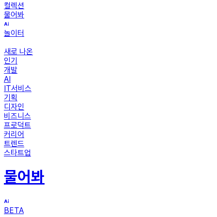
컬렉션
물어봐
놀이터
새로 나온
인기
개발
AI
IT서비스
기획
디자인
비즈니스
프로덕트
커리어
트렌드
스타트업
물어봐
BETA