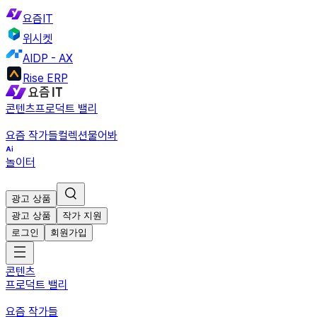
요즘IT
위시켓
AIDP - AX
Rise ERP
콘텐츠
프로덕트 밸리
요즘 작가들
컬렉션
물어봐
놀이터
광고 상품
광고 상품
작가 지원
로그인
회원가입
콘텐츠
프로덕트 밸리
요즘 작가들