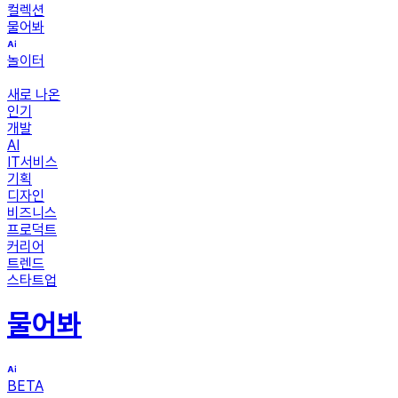
컬렉션
물어봐
놀이터
새로 나온
인기
개발
AI
IT서비스
기획
디자인
비즈니스
프로덕트
커리어
트렌드
스타트업
물어봐
BETA