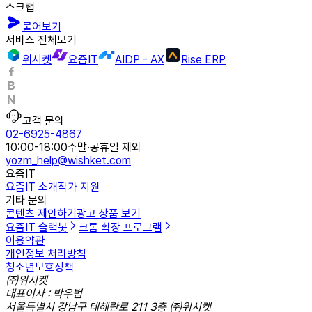
스크랩
물어보기
서비스 전체보기
위시켓
요즘IT
AIDP - AX
Rise ERP
고객 문의
02-6925-4867
10:00-18:00
주말·공휴일 제외
yozm_help@wishket.com
요즘IT
요즘IT 소개
작가 지원
기타 문의
콘텐츠 제안하기
광고 상품 보기
요즘IT 슬랙봇
크롬 확장 프로그램
이용약관
개인정보 처리방침
청소년보호정책
㈜위시켓
대표이사 : 박우범
서울특별시 강남구 테헤란로 211 3층 ㈜위시켓