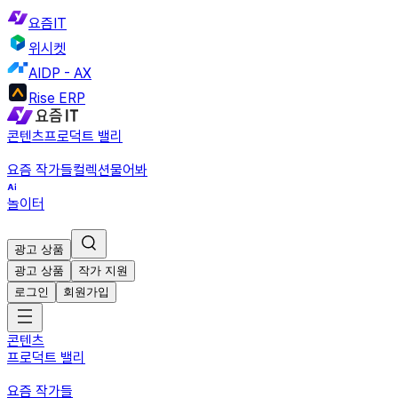
요즘IT
위시켓
AIDP - AX
Rise ERP
콘텐츠
프로덕트 밸리
요즘 작가들
컬렉션
물어봐
놀이터
광고 상품
광고 상품
작가 지원
로그인
회원가입
콘텐츠
프로덕트 밸리
요즘 작가들