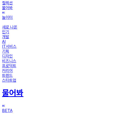
컬렉션
물어봐
놀이터
새로 나온
인기
개발
AI
IT서비스
기획
디자인
비즈니스
프로덕트
커리어
트렌드
스타트업
물어봐
BETA