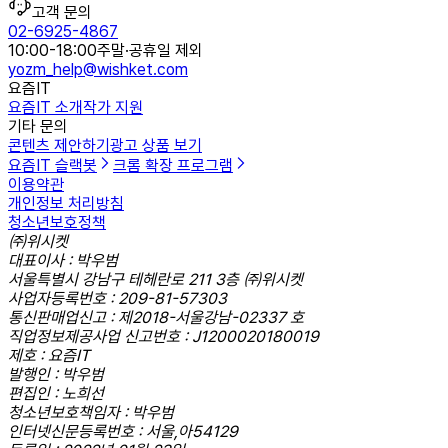
고객 문의
02-6925-4867
10:00-18:00
주말·공휴일 제외
yozm_help@wishket.com
요즘IT
요즘IT 소개
작가 지원
기타 문의
콘텐츠 제안하기
광고 상품 보기
요즘IT 슬랙봇
크롬 확장 프로그램
이용약관
개인정보 처리방침
청소년보호정책
㈜위시켓
대표이사 : 박우범
서울특별시 강남구 테헤란로 211 3층 ㈜위시켓
사업자등록번호 : 209-81-57303
통신판매업신고 : 제2018-서울강남-02337 호
직업정보제공사업 신고번호 : J1200020180019
제호 : 요즘IT
발행인 : 박우범
편집인 : 노희선
청소년보호책임자 : 박우범
인터넷신문등록번호 : 서울,아54129