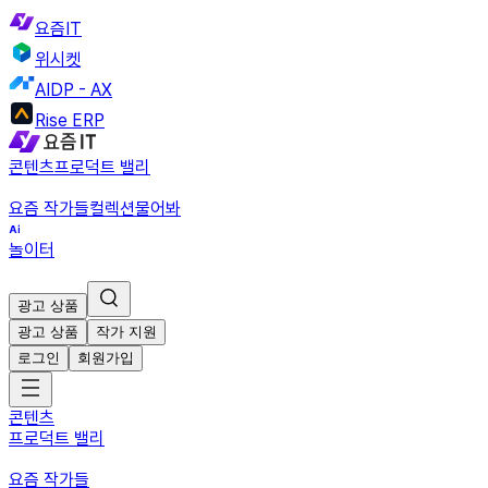
요즘IT
위시켓
AIDP - AX
Rise ERP
콘텐츠
프로덕트 밸리
요즘 작가들
컬렉션
물어봐
놀이터
광고 상품
광고 상품
작가 지원
로그인
회원가입
콘텐츠
프로덕트 밸리
요즘 작가들