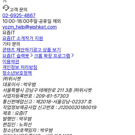
고객 문의
02-6925-4867
10:00-18:00
주말·공휴일 제외
yozm_help@wishket.com
요즘IT
요즘IT 소개
작가 지원
기타 문의
콘텐츠 제안하기
광고 상품 보기
요즘IT 슬랙봇
크롬 확장 프로그램
이용약관
개인정보 처리방침
청소년보호정책
㈜위시켓
대표이사 : 박우범
서울특별시 강남구 테헤란로 211 3층 ㈜위시켓
사업자등록번호 : 209-81-57303
통신판매업신고 : 제2018-서울강남-02337 호
직업정보제공사업 신고번호 : J1200020180019
제호 : 요즘IT
발행인 : 박우범
편집인 : 노희선
청소년보호책임자 : 박우범