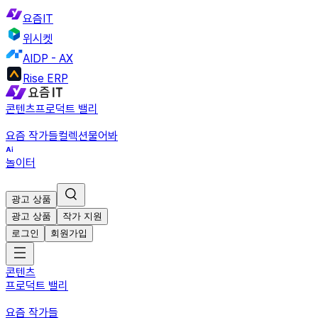
요즘IT
위시켓
AIDP - AX
Rise ERP
콘텐츠
프로덕트 밸리
요즘 작가들
컬렉션
물어봐
놀이터
광고 상품
광고 상품
작가 지원
로그인
회원가입
콘텐츠
프로덕트 밸리
요즘 작가들