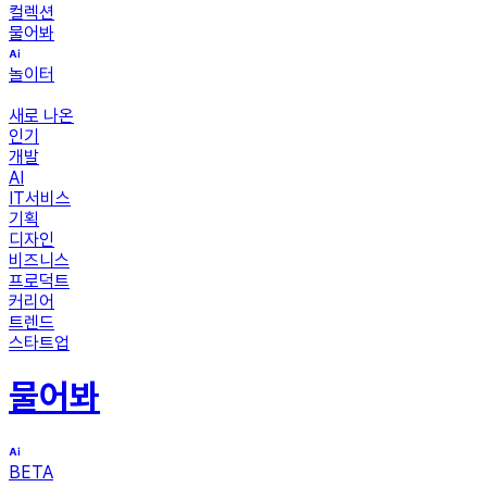
컬렉션
물어봐
놀이터
새로 나온
인기
개발
AI
IT서비스
기획
디자인
비즈니스
프로덕트
커리어
트렌드
스타트업
물어봐
BETA