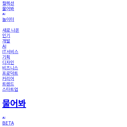
컬렉션
물어봐
놀이터
새로 나온
인기
개발
AI
IT서비스
기획
디자인
비즈니스
프로덕트
커리어
트렌드
스타트업
물어봐
BETA