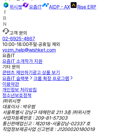
위시켓
요즘IT
AIDP - AX
Rise ERP
고객 문의
02-6925-4867
10:00-18:00
주말·공휴일 제외
yozm_help@wishket.com
요즘IT
요즘IT 소개
작가 지원
기타 문의
콘텐츠 제안하기
광고 상품 보기
요즘IT 슬랙봇
크롬 확장 프로그램
이용약관
개인정보 처리방침
청소년보호정책
㈜위시켓
대표이사 : 박우범
서울특별시 강남구 테헤란로 211 3층 ㈜위시켓
사업자등록번호 : 209-81-57303
통신판매업신고 : 제2018-서울강남-02337 호
직업정보제공사업 신고번호 : J1200020180019