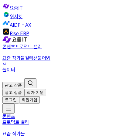
요즘IT
위시켓
AIDP - AX
Rise ERP
콘텐츠
프로덕트 밸리
요즘 작가들
컬렉션
물어봐
놀이터
광고 상품
광고 상품
작가 지원
로그인
회원가입
콘텐츠
프로덕트 밸리
요즘 작가들