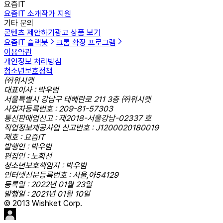
요즘IT
요즘IT 소개
작가 지원
기타 문의
콘텐츠 제안하기
광고 상품 보기
요즘IT 슬랙봇
크롬 확장 프로그램
이용약관
개인정보 처리방침
청소년보호정책
㈜위시켓
대표이사 : 박우범
서울특별시 강남구 테헤란로 211 3층 ㈜위시켓
사업자등록번호 : 209-81-57303
통신판매업신고 : 제2018-서울강남-02337 호
직업정보제공사업 신고번호 : J1200020180019
제호 : 요즘IT
발행인 : 박우범
편집인 : 노희선
청소년보호책임자 : 박우범
인터넷신문등록번호 : 서울,아54129
등록일 : 2022년 01월 23일
발행일 : 2021년 01월 10일
© 2013 Wishket Corp.