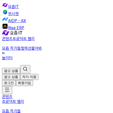
요즘IT
위시켓
AIDP - AX
Rise ERP
콘텐츠
프로덕트 밸리
요즘 작가들
컬렉션
물어봐
놀이터
광고 상품
광고 상품
작가 지원
로그인
회원가입
콘텐츠
프로덕트 밸리
요즘 작가들