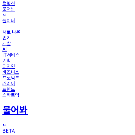
컬렉션
물어봐
놀이터
새로 나온
인기
개발
AI
IT서비스
기획
디자인
비즈니스
프로덕트
커리어
트렌드
스타트업
물어봐
BETA