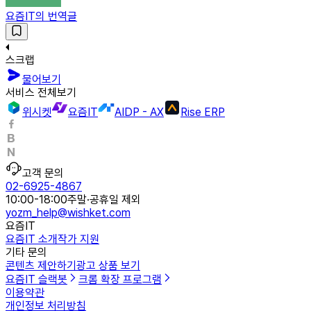
요즘IT의 번역글
스크랩
물어보기
서비스 전체보기
위시켓
요즘IT
AIDP - AX
Rise ERP
고객 문의
02-6925-4867
10:00-18:00
주말·공휴일 제외
yozm_help@wishket.com
요즘IT
요즘IT 소개
작가 지원
기타 문의
콘텐츠 제안하기
광고 상품 보기
요즘IT 슬랙봇
크롬 확장 프로그램
이용약관
개인정보 처리방침