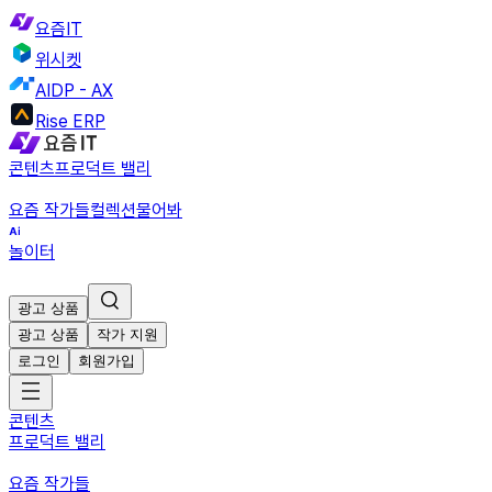
요즘IT
위시켓
AIDP - AX
Rise ERP
콘텐츠
프로덕트 밸리
요즘 작가들
컬렉션
물어봐
놀이터
광고 상품
광고 상품
작가 지원
로그인
회원가입
콘텐츠
프로덕트 밸리
요즘 작가들