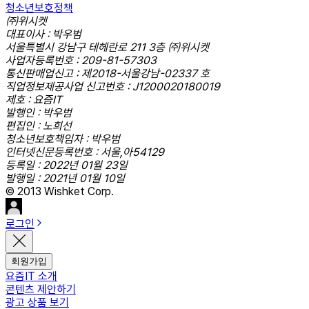
청소년보호정책
㈜위시켓
대표이사 : 박우범
서울특별시 강남구 테헤란로 211 3층 ㈜위시켓
사업자등록번호 : 209-81-57303
통신판매업신고 : 제2018-서울강남-02337 호
직업정보제공사업 신고번호 : J1200020180019
제호 : 요즘IT
발행인 : 박우범
편집인 : 노희선
청소년보호책임자 : 박우범
인터넷신문등록번호 : 서울,아54129
등록일 : 2022년 01월 23일
발행일 : 2021년 01월 10일
© 2013 Wishket Corp.
로그인
회원가입
요즘IT 소개
콘텐츠 제안하기
광고 상품 보기