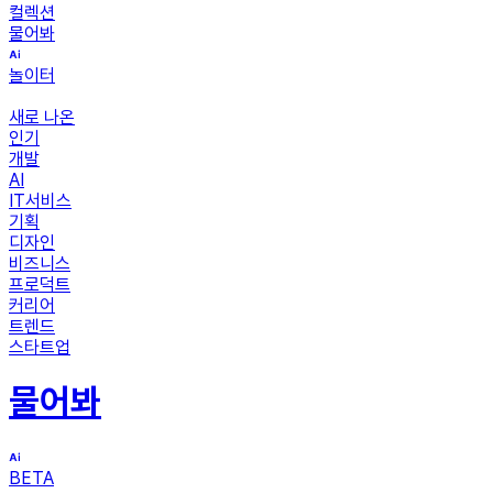
컬렉션
물어봐
놀이터
새로 나온
인기
개발
AI
IT서비스
기획
디자인
비즈니스
프로덕트
커리어
트렌드
스타트업
물어봐
BETA