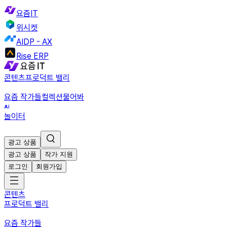
요즘IT
위시켓
AIDP - AX
Rise ERP
콘텐츠
프로덕트 밸리
요즘 작가들
컬렉션
물어봐
놀이터
광고 상품
광고 상품
작가 지원
로그인
회원가입
콘텐츠
프로덕트 밸리
요즘 작가들