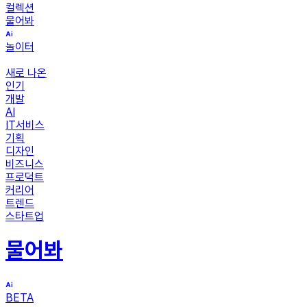
컬렉션
물어봐
놀이터
새로 나온
인기
개발
AI
IT서비스
기획
디자인
비즈니스
프로덕트
커리어
트렌드
스타트업
물어봐
BETA