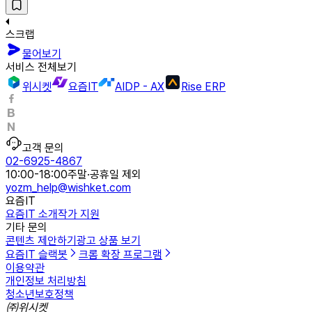
스크랩
물어보기
서비스 전체보기
위시켓
요즘IT
AIDP - AX
Rise ERP
고객 문의
02-6925-4867
10:00-18:00
주말·공휴일 제외
yozm_help@wishket.com
요즘IT
요즘IT 소개
작가 지원
기타 문의
콘텐츠 제안하기
광고 상품 보기
요즘IT 슬랙봇
크롬 확장 프로그램
이용약관
개인정보 처리방침
청소년보호정책
㈜위시켓