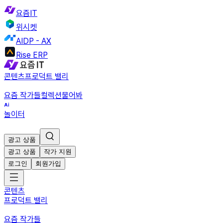
요즘IT
위시켓
AIDP - AX
Rise ERP
콘텐츠
프로덕트 밸리
요즘 작가들
컬렉션
물어봐
놀이터
광고 상품
광고 상품
작가 지원
로그인
회원가입
콘텐츠
프로덕트 밸리
요즘 작가들