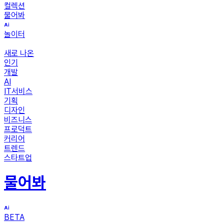
컬렉션
물어봐
놀이터
새로 나온
인기
개발
AI
IT서비스
기획
디자인
비즈니스
프로덕트
커리어
트렌드
스타트업
물어봐
BETA