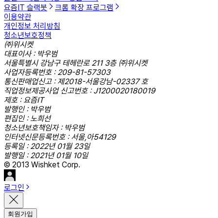
요즘IT 슬랙봇
크롬 확장 프로그램
이용약관
개인정보 처리방침
청소년보호정책
㈜위시켓
대표이사 : 박우범
서울특별시 강남구 테헤란로 211 3층 ㈜위시켓
사업자등록번호 : 209-81-57303
통신판매업신고 : 제2018-서울강남-02337 호
직업정보제공사업 신고번호 : J1200020180019
제호 : 요즘IT
발행인 : 박우범
편집인 : 노희선
청소년보호책임자 : 박우범
인터넷신문등록번호 : 서울,아54129
등록일 : 2022년 01월 23일
발행일 : 2021년 01월 10일
© 2013 Wishket Corp.
로그인
회원가입