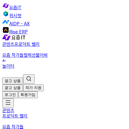
요즘IT
위시켓
AIDP - AX
Rise ERP
콘텐츠
프로덕트 밸리
요즘 작가들
컬렉션
물어봐
놀이터
광고 상품
광고 상품
작가 지원
로그인
회원가입
콘텐츠
프로덕트 밸리
요즘 작가들