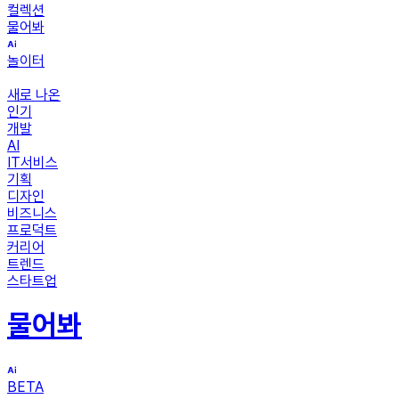
컬렉션
물어봐
놀이터
새로 나온
인기
개발
AI
IT서비스
기획
디자인
비즈니스
프로덕트
커리어
트렌드
스타트업
물어봐
BETA