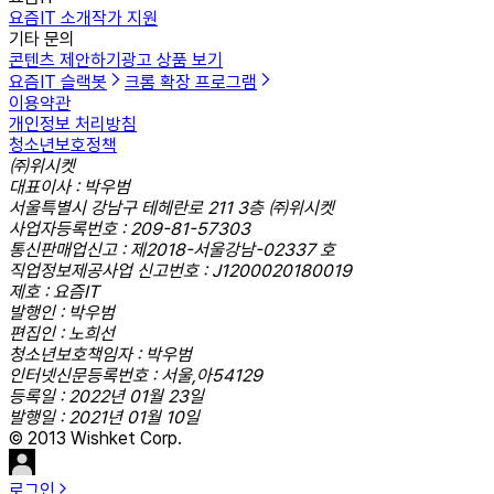
요즘IT 소개
작가 지원
기타 문의
콘텐츠 제안하기
광고 상품 보기
요즘IT 슬랙봇
크롬 확장 프로그램
이용약관
개인정보 처리방침
청소년보호정책
㈜위시켓
대표이사 : 박우범
서울특별시 강남구 테헤란로 211 3층 ㈜위시켓
사업자등록번호 : 209-81-57303
통신판매업신고 : 제2018-서울강남-02337 호
직업정보제공사업 신고번호 : J1200020180019
제호 : 요즘IT
발행인 : 박우범
편집인 : 노희선
청소년보호책임자 : 박우범
인터넷신문등록번호 : 서울,아54129
등록일 : 2022년 01월 23일
발행일 : 2021년 01월 10일
© 2013 Wishket Corp.
로그인