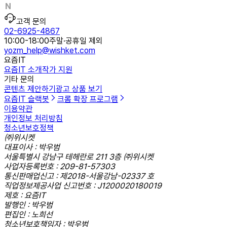
고객 문의
02-6925-4867
10:00-18:00
주말·공휴일 제외
yozm_help@wishket.com
요즘IT
요즘IT 소개
작가 지원
기타 문의
콘텐츠 제안하기
광고 상품 보기
요즘IT 슬랙봇
크롬 확장 프로그램
이용약관
개인정보 처리방침
청소년보호정책
㈜위시켓
대표이사 : 박우범
서울특별시 강남구 테헤란로 211 3층 ㈜위시켓
사업자등록번호 : 209-81-57303
통신판매업신고 : 제2018-서울강남-02337 호
직업정보제공사업 신고번호 : J1200020180019
제호 : 요즘IT
발행인 : 박우범
편집인 : 노희선
청소년보호책임자 : 박우범