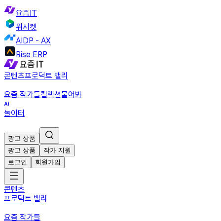
요즘IT
위시켓
AIDP - AX
Rise ERP
콘텐츠
프로덕트 밸리
요즘 작가들
컬렉션
물어봐
놀이터
광고 상품
광고 상품
작가 지원
로그인
회원가입
콘텐츠
프로덕트 밸리
요즘 작가들