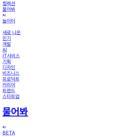
컬렉션
물어봐
놀이터
새로 나온
인기
개발
AI
IT서비스
기획
디자인
비즈니스
프로덕트
커리어
트렌드
스타트업
물어봐
BETA