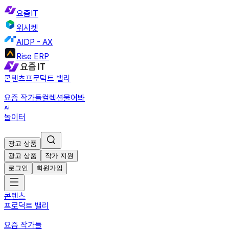
요즘IT
위시켓
AIDP - AX
Rise ERP
콘텐츠
프로덕트 밸리
요즘 작가들
컬렉션
물어봐
놀이터
광고 상품
광고 상품
작가 지원
로그인
회원가입
콘텐츠
프로덕트 밸리
요즘 작가들