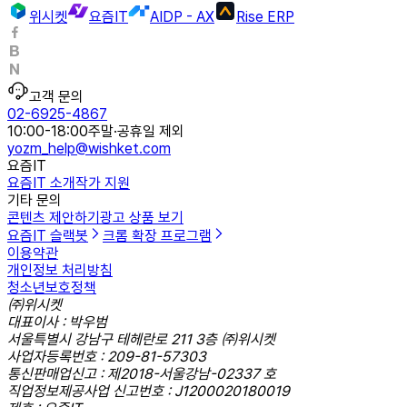
위시켓
요즘IT
AIDP - AX
Rise ERP
고객 문의
02-6925-4867
10:00-18:00
주말·공휴일 제외
yozm_help@wishket.com
요즘IT
요즘IT 소개
작가 지원
기타 문의
콘텐츠 제안하기
광고 상품 보기
요즘IT 슬랙봇
크롬 확장 프로그램
이용약관
개인정보 처리방침
청소년보호정책
㈜위시켓
대표이사 : 박우범
서울특별시 강남구 테헤란로 211 3층 ㈜위시켓
사업자등록번호 : 209-81-57303
통신판매업신고 : 제2018-서울강남-02337 호
직업정보제공사업 신고번호 : J1200020180019