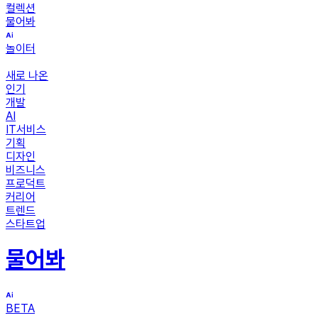
컬렉션
물어봐
놀이터
새로 나온
인기
개발
AI
IT서비스
기획
디자인
비즈니스
프로덕트
커리어
트렌드
스타트업
물어봐
BETA