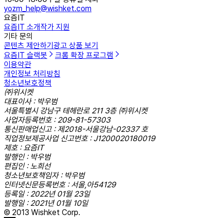
yozm_help@wishket.com
요즘IT
요즘IT 소개
작가 지원
기타 문의
콘텐츠 제안하기
광고 상품 보기
요즘IT 슬랙봇
크롬 확장 프로그램
이용약관
개인정보 처리방침
청소년보호정책
㈜위시켓
대표이사 : 박우범
서울특별시 강남구 테헤란로 211 3층 ㈜위시켓
사업자등록번호 : 209-81-57303
통신판매업신고 : 제2018-서울강남-02337 호
직업정보제공사업 신고번호 : J1200020180019
제호 : 요즘IT
발행인 : 박우범
편집인 : 노희선
청소년보호책임자 : 박우범
인터넷신문등록번호 : 서울,아54129
등록일 : 2022년 01월 23일
발행일 : 2021년 01월 10일
© 2013 Wishket Corp.