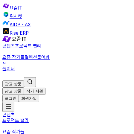
요즘IT
위시켓
AIDP - AX
Rise ERP
콘텐츠
프로덕트 밸리
요즘 작가들
컬렉션
물어봐
놀이터
광고 상품
광고 상품
작가 지원
로그인
회원가입
콘텐츠
프로덕트 밸리
요즘 작가들