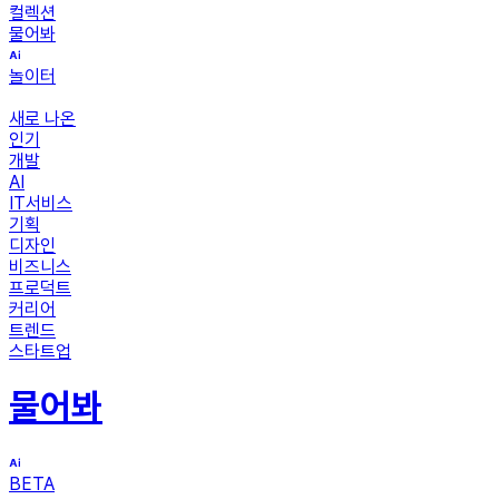
컬렉션
물어봐
놀이터
새로 나온
인기
개발
AI
IT서비스
기획
디자인
비즈니스
프로덕트
커리어
트렌드
스타트업
물어봐
BETA