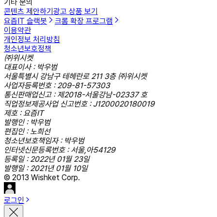
기타 문의
콘텐츠 제안하기
광고 상품 보기
요즘IT 슬랙봇
크롬 확장 프로그램
이용약관
개인정보 처리방침
청소년보호정책
㈜위시켓
대표이사 : 박우범
서울특별시 강남구 테헤란로 211 3층 ㈜위시켓
사업자등록번호 : 209-81-57303
통신판매업신고 : 제2018-서울강남-02337 호
직업정보제공사업 신고번호 : J1200020180019
제호 : 요즘IT
발행인 : 박우범
편집인 : 노희선
청소년보호책임자 : 박우범
인터넷신문등록번호 : 서울,아54129
등록일 : 2022년 01월 23일
발행일 : 2021년 01월 10일
© 2013 Wishket Corp.
로그인