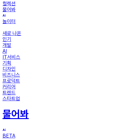
컬렉션
물어봐
놀이터
새로 나온
인기
개발
AI
IT서비스
기획
디자인
비즈니스
프로덕트
커리어
트렌드
스타트업
물어봐
BETA