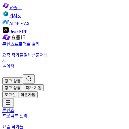
요즘IT
위시켓
AIDP - AX
Rise ERP
콘텐츠
프로덕트 밸리
요즘 작가들
컬렉션
물어봐
놀이터
광고 상품
광고 상품
작가 지원
로그인
회원가입
콘텐츠
프로덕트 밸리
요즘 작가들