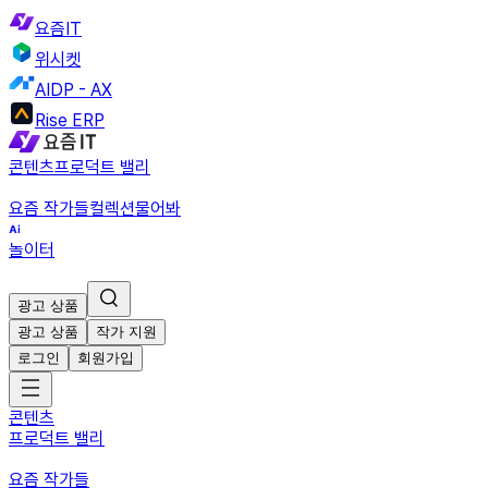
요즘IT
위시켓
AIDP - AX
Rise ERP
콘텐츠
프로덕트 밸리
요즘 작가들
컬렉션
물어봐
놀이터
광고 상품
광고 상품
작가 지원
로그인
회원가입
콘텐츠
프로덕트 밸리
요즘 작가들