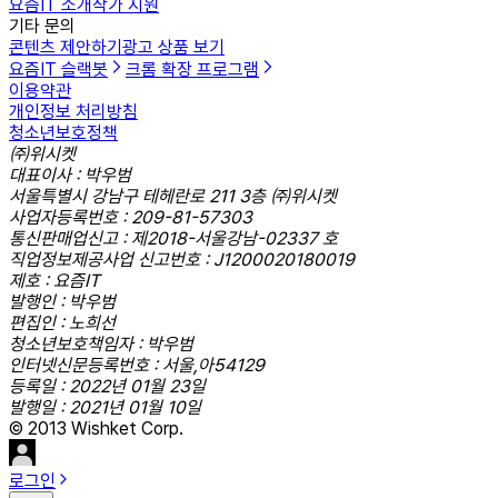
요즘IT 소개
작가 지원
기타 문의
콘텐츠 제안하기
광고 상품 보기
요즘IT 슬랙봇
크롬 확장 프로그램
이용약관
개인정보 처리방침
청소년보호정책
㈜위시켓
대표이사 : 박우범
서울특별시 강남구 테헤란로 211 3층 ㈜위시켓
사업자등록번호 : 209-81-57303
통신판매업신고 : 제2018-서울강남-02337 호
직업정보제공사업 신고번호 : J1200020180019
제호 : 요즘IT
발행인 : 박우범
편집인 : 노희선
청소년보호책임자 : 박우범
인터넷신문등록번호 : 서울,아54129
등록일 : 2022년 01월 23일
발행일 : 2021년 01월 10일
© 2013 Wishket Corp.
로그인