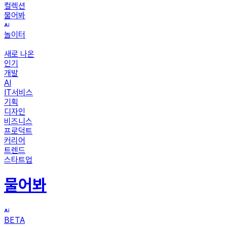
컬렉션
물어봐
놀이터
새로 나온
인기
개발
AI
IT서비스
기획
디자인
비즈니스
프로덕트
커리어
트렌드
스타트업
물어봐
BETA