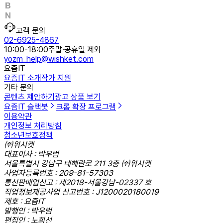
고객 문의
02-6925-4867
10:00-18:00
주말·공휴일 제외
yozm_help@wishket.com
요즘IT
요즘IT 소개
작가 지원
기타 문의
콘텐츠 제안하기
광고 상품 보기
요즘IT 슬랙봇
크롬 확장 프로그램
이용약관
개인정보 처리방침
청소년보호정책
㈜위시켓
대표이사 : 박우범
서울특별시 강남구 테헤란로 211 3층 ㈜위시켓
사업자등록번호 : 209-81-57303
통신판매업신고 : 제2018-서울강남-02337 호
직업정보제공사업 신고번호 : J1200020180019
제호 : 요즘IT
발행인 : 박우범
편집인 : 노희선