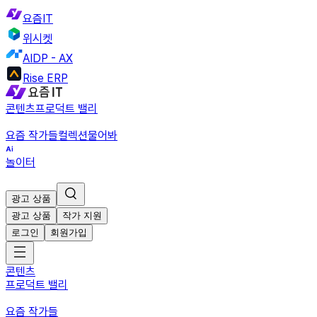
요즘IT
위시켓
AIDP - AX
Rise ERP
콘텐츠
프로덕트 밸리
요즘 작가들
컬렉션
물어봐
놀이터
광고 상품
광고 상품
작가 지원
로그인
회원가입
콘텐츠
프로덕트 밸리
요즘 작가들