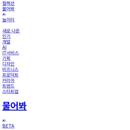
컬렉션
물어봐
놀이터
새로 나온
인기
개발
AI
IT서비스
기획
디자인
비즈니스
프로덕트
커리어
트렌드
스타트업
물어봐
BETA