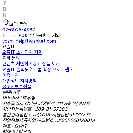
고객 문의
02-6925-4867
10:00-18:00
주말·공휴일 제외
yozm_help@wishket.com
요즘IT
요즘IT 소개
작가 지원
기타 문의
콘텐츠 제안하기
광고 상품 보기
요즘IT 슬랙봇
크롬 확장 프로그램
이용약관
개인정보 처리방침
청소년보호정책
㈜위시켓
대표이사 : 박우범
서울특별시 강남구 테헤란로 211 3층 ㈜위시켓
사업자등록번호 : 209-81-57303
통신판매업신고 : 제2018-서울강남-02337 호
직업정보제공사업 신고번호 : J1200020180019
제호 : 요즘IT
발행인 : 박우범