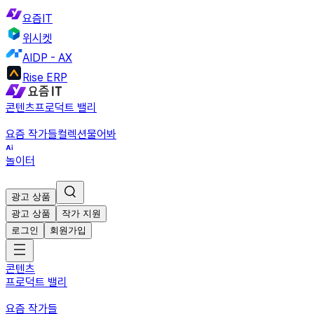
요즘IT
위시켓
AIDP - AX
Rise ERP
콘텐츠
프로덕트 밸리
요즘 작가들
컬렉션
물어봐
놀이터
광고 상품
광고 상품
작가 지원
로그인
회원가입
콘텐츠
프로덕트 밸리
요즘 작가들