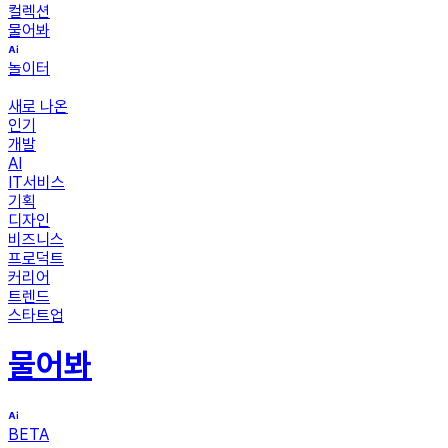
컬렉션
물어봐
놀이터
새로 나온
인기
개발
AI
IT서비스
기획
디자인
비즈니스
프로덕트
커리어
트렌드
스타트업
물어봐
BETA