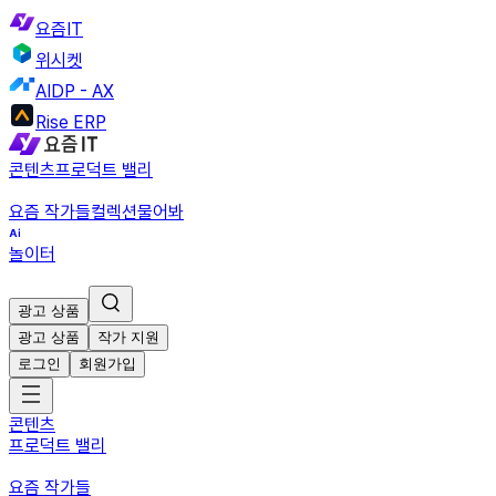
요즘IT
위시켓
AIDP - AX
Rise ERP
콘텐츠
프로덕트 밸리
요즘 작가들
컬렉션
물어봐
놀이터
광고 상품
광고 상품
작가 지원
로그인
회원가입
콘텐츠
프로덕트 밸리
요즘 작가들