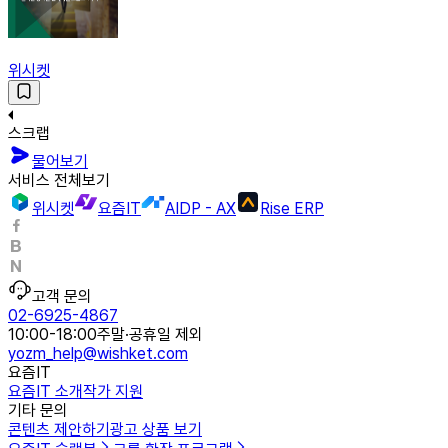
위시켓
스크랩
물어보기
서비스 전체보기
위시켓
요즘IT
AIDP - AX
Rise ERP
고객 문의
02-6925-4867
10:00-18:00
주말·공휴일 제외
yozm_help@wishket.com
요즘IT
요즘IT 소개
작가 지원
기타 문의
콘텐츠 제안하기
광고 상품 보기