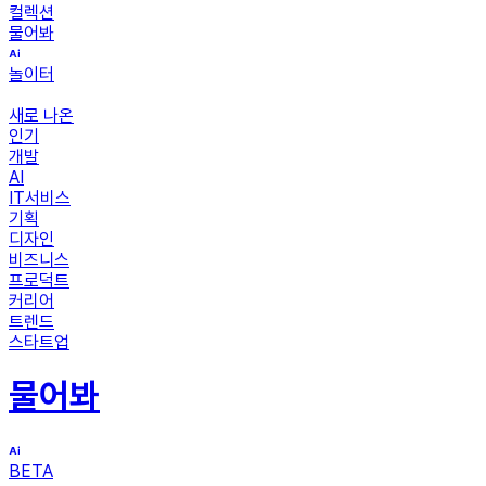
컬렉션
물어봐
놀이터
새로 나온
인기
개발
AI
IT서비스
기획
디자인
비즈니스
프로덕트
커리어
트렌드
스타트업
물어봐
BETA