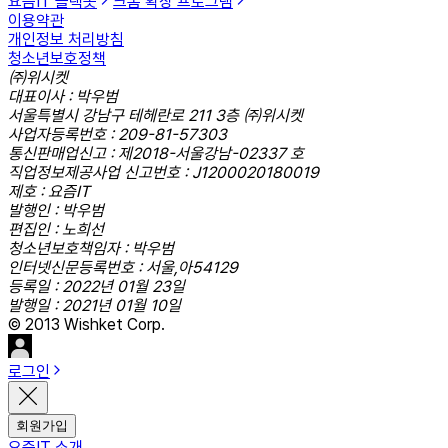
요즘IT 슬랙봇
크롬 확장 프로그램
이용약관
개인정보 처리방침
청소년보호정책
㈜위시켓
대표이사 : 박우범
서울특별시 강남구 테헤란로 211 3층 ㈜위시켓
사업자등록번호 : 209-81-57303
통신판매업신고 : 제2018-서울강남-02337 호
직업정보제공사업 신고번호 : J1200020180019
제호 : 요즘IT
발행인 : 박우범
편집인 : 노희선
청소년보호책임자 : 박우범
인터넷신문등록번호 : 서울,아54129
등록일 : 2022년 01월 23일
발행일 : 2021년 01월 10일
© 2013 Wishket Corp.
로그인
회원가입
요즘IT 소개