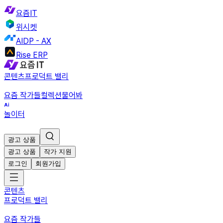
요즘IT
위시켓
AIDP - AX
Rise ERP
콘텐츠
프로덕트 밸리
요즘 작가들
컬렉션
물어봐
놀이터
광고 상품
광고 상품
작가 지원
로그인
회원가입
콘텐츠
프로덕트 밸리
요즘 작가들