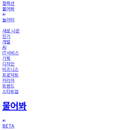
컬렉션
물어봐
놀이터
새로 나온
인기
개발
AI
IT서비스
기획
디자인
비즈니스
프로덕트
커리어
트렌드
스타트업
물어봐
BETA