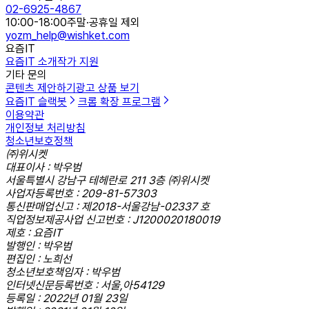
02-6925-4867
10:00-18:00
주말·공휴일 제외
yozm_help@wishket.com
요즘IT
요즘IT 소개
작가 지원
기타 문의
콘텐츠 제안하기
광고 상품 보기
요즘IT 슬랙봇
크롬 확장 프로그램
이용약관
개인정보 처리방침
청소년보호정책
㈜위시켓
대표이사 : 박우범
서울특별시 강남구 테헤란로 211 3층 ㈜위시켓
사업자등록번호 : 209-81-57303
통신판매업신고 : 제2018-서울강남-02337 호
직업정보제공사업 신고번호 : J1200020180019
제호 : 요즘IT
발행인 : 박우범
편집인 : 노희선
청소년보호책임자 : 박우범
인터넷신문등록번호 : 서울,아54129
등록일 : 2022년 01월 23일