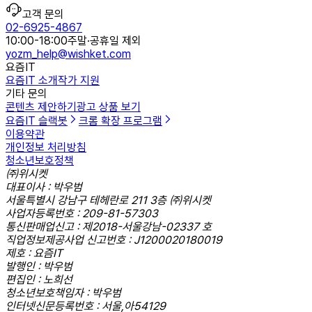
고객 문의
02-6925-4867
10:00-18:00
주말·공휴일 제외
yozm_help@wishket.com
요즘IT
요즘IT 소개
작가 지원
기타 문의
콘텐츠 제안하기
광고 상품 보기
요즘IT 슬랙봇
크롬 확장 프로그램
이용약관
개인정보 처리방침
청소년보호정책
㈜위시켓
대표이사 : 박우범
서울특별시 강남구 테헤란로 211 3층 ㈜위시켓
사업자등록번호 : 209-81-57303
통신판매업신고 : 제2018-서울강남-02337 호
직업정보제공사업 신고번호 : J1200020180019
제호 : 요즘IT
발행인 : 박우범
편집인 : 노희선
청소년보호책임자 : 박우범
인터넷신문등록번호 : 서울,아54129