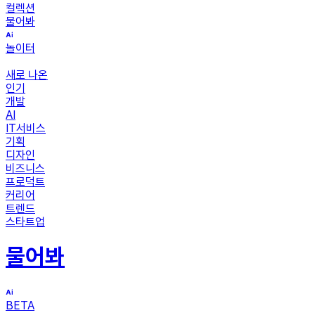
컬렉션
물어봐
놀이터
새로 나온
인기
개발
AI
IT서비스
기획
디자인
비즈니스
프로덕트
커리어
트렌드
스타트업
물어봐
BETA