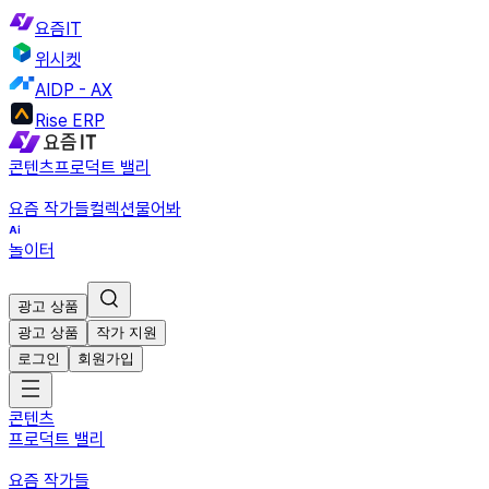
요즘IT
위시켓
AIDP - AX
Rise ERP
콘텐츠
프로덕트 밸리
요즘 작가들
컬렉션
물어봐
놀이터
광고 상품
광고 상품
작가 지원
로그인
회원가입
콘텐츠
프로덕트 밸리
요즘 작가들