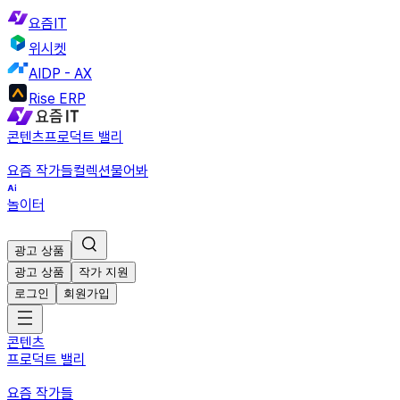
요즘IT
위시켓
AIDP - AX
Rise ERP
콘텐츠
프로덕트 밸리
요즘 작가들
컬렉션
물어봐
놀이터
광고 상품
광고 상품
작가 지원
로그인
회원가입
콘텐츠
프로덕트 밸리
요즘 작가들