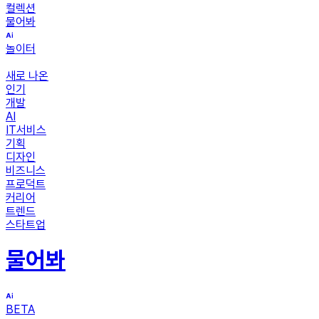
컬렉션
물어봐
놀이터
새로 나온
인기
개발
AI
IT서비스
기획
디자인
비즈니스
프로덕트
커리어
트렌드
스타트업
물어봐
BETA