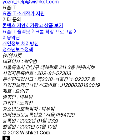
yozm_help@wishket.com
요즘IT
요즘IT 소개
작가 지원
기타 문의
콘텐츠 제안하기
광고 상품 보기
요즘IT 슬랙봇
크롬 확장 프로그램
이용약관
개인정보 처리방침
청소년보호정책
㈜위시켓
대표이사 : 박우범
서울특별시 강남구 테헤란로 211 3층 ㈜위시켓
사업자등록번호 : 209-81-57303
통신판매업신고 : 제2018-서울강남-02337 호
직업정보제공사업 신고번호 : J1200020180019
제호 : 요즘IT
발행인 : 박우범
편집인 : 노희선
청소년보호책임자 : 박우범
인터넷신문등록번호 : 서울,아54129
등록일 : 2022년 01월 23일
발행일 : 2021년 01월 10일
© 2013 Wishket Corp.