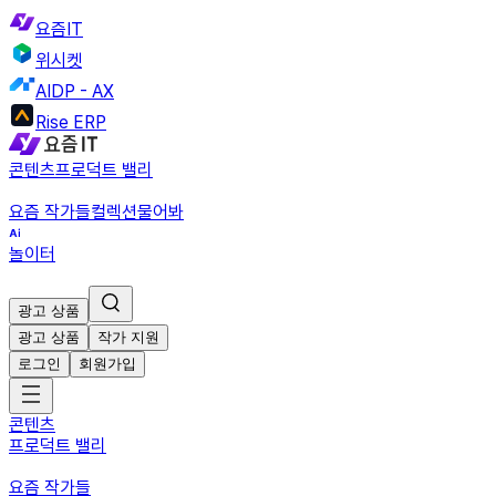
요즘IT
위시켓
AIDP - AX
Rise ERP
콘텐츠
프로덕트 밸리
요즘 작가들
컬렉션
물어봐
놀이터
광고 상품
광고 상품
작가 지원
로그인
회원가입
콘텐츠
프로덕트 밸리
요즘 작가들