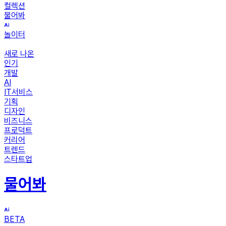
컬렉션
물어봐
놀이터
새로 나온
인기
개발
AI
IT서비스
기획
디자인
비즈니스
프로덕트
커리어
트렌드
스타트업
물어봐
BETA