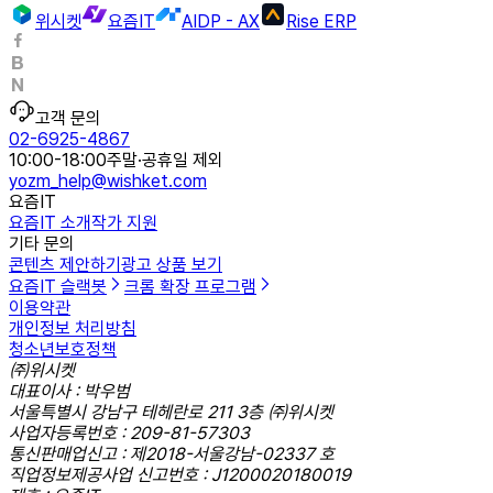
위시켓
요즘IT
AIDP - AX
Rise ERP
고객 문의
02-6925-4867
10:00-18:00
주말·공휴일 제외
yozm_help@wishket.com
요즘IT
요즘IT 소개
작가 지원
기타 문의
콘텐츠 제안하기
광고 상품 보기
요즘IT 슬랙봇
크롬 확장 프로그램
이용약관
개인정보 처리방침
청소년보호정책
㈜위시켓
대표이사 : 박우범
서울특별시 강남구 테헤란로 211 3층 ㈜위시켓
사업자등록번호 : 209-81-57303
통신판매업신고 : 제2018-서울강남-02337 호
직업정보제공사업 신고번호 : J1200020180019