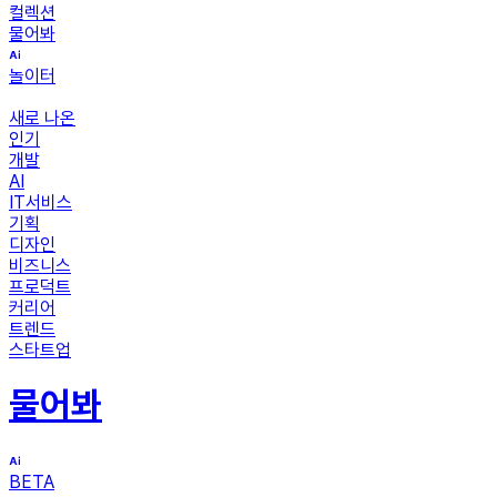
컬렉션
물어봐
놀이터
새로 나온
인기
개발
AI
IT서비스
기획
디자인
비즈니스
프로덕트
커리어
트렌드
스타트업
물어봐
BETA