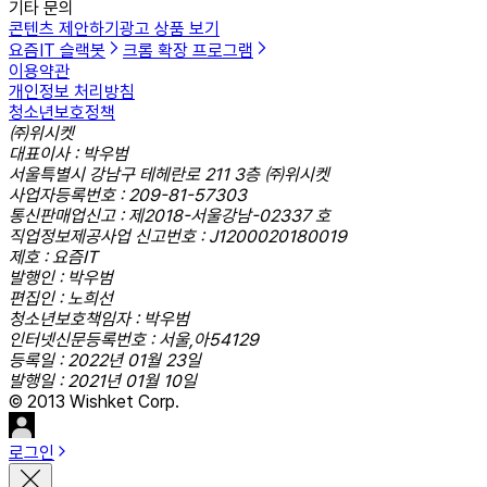
기타 문의
콘텐츠 제안하기
광고 상품 보기
요즘IT 슬랙봇
크롬 확장 프로그램
이용약관
개인정보 처리방침
청소년보호정책
㈜위시켓
대표이사 : 박우범
서울특별시 강남구 테헤란로 211 3층 ㈜위시켓
사업자등록번호 : 209-81-57303
통신판매업신고 : 제2018-서울강남-02337 호
직업정보제공사업 신고번호 : J1200020180019
제호 : 요즘IT
발행인 : 박우범
편집인 : 노희선
청소년보호책임자 : 박우범
인터넷신문등록번호 : 서울,아54129
등록일 : 2022년 01월 23일
발행일 : 2021년 01월 10일
© 2013 Wishket Corp.
로그인