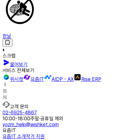
한날
스크랩
물어보기
서비스 전체보기
위시켓
요즘IT
AIDP - AX
Rise ERP
고객 문의
02-6925-4867
10:00-18:00
주말·공휴일 제외
yozm_help@wishket.com
요즘IT
요즘IT 소개
작가 지원