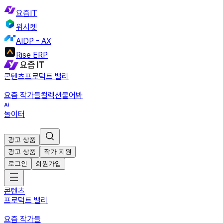
요즘IT
위시켓
AIDP - AX
Rise ERP
콘텐츠
프로덕트 밸리
요즘 작가들
컬렉션
물어봐
놀이터
광고 상품
광고 상품
작가 지원
로그인
회원가입
콘텐츠
프로덕트 밸리
요즘 작가들