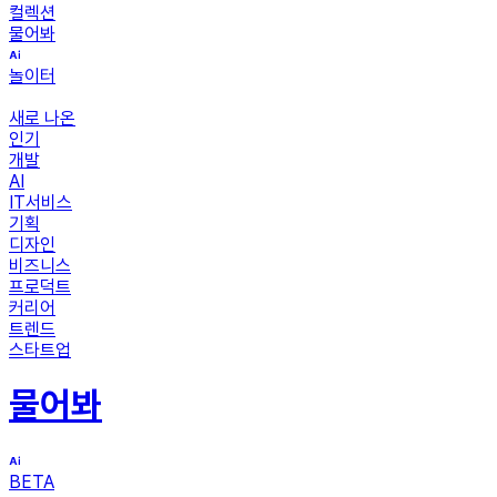
컬렉션
물어봐
놀이터
새로 나온
인기
개발
AI
IT서비스
기획
디자인
비즈니스
프로덕트
커리어
트렌드
스타트업
물어봐
BETA