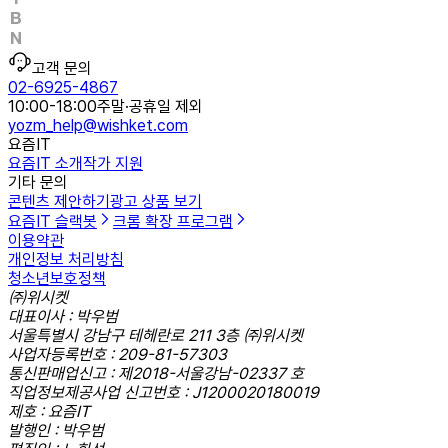
고객 문의
02-6925-4867
10:00-18:00
주말·공휴일 제외
yozm_help@wishket.com
요즘IT
요즘IT 소개
작가 지원
기타 문의
콘텐츠 제안하기
광고 상품 보기
요즘IT 슬랙봇
크롬 확장 프로그램
이용약관
개인정보 처리방침
청소년보호정책
㈜위시켓
대표이사 : 박우범
서울특별시 강남구 테헤란로 211 3층 ㈜위시켓
사업자등록번호 : 209-81-57303
통신판매업신고 : 제2018-서울강남-02337 호
직업정보제공사업 신고번호 : J1200020180019
제호 : 요즘IT
발행인 : 박우범