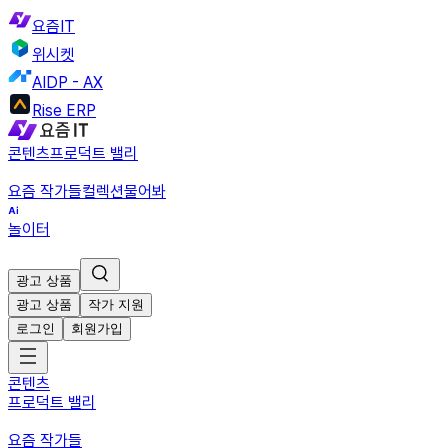
요즘IT
위시켓
AIDP - AX
Rise ERP
콘텐츠
프로덕트 밸리
요즘 작가들
컬렉션
물어봐
놀이터
광고 상품
광고 상품
작가 지원
로그인
회원가입
콘텐츠
프로덕트 밸리
요즘 작가들