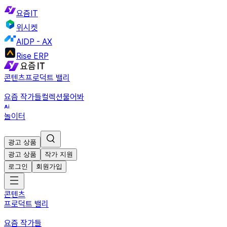
요즘IT
위시켓
AIDP - AX
Rise ERP
콘텐츠
프로덕트 밸리
요즘 작가들
컬렉션
물어봐
놀이터
광고 상품
광고 상품
작가 지원
로그인
회원가입
콘텐츠
프로덕트 밸리
요즘 작가들