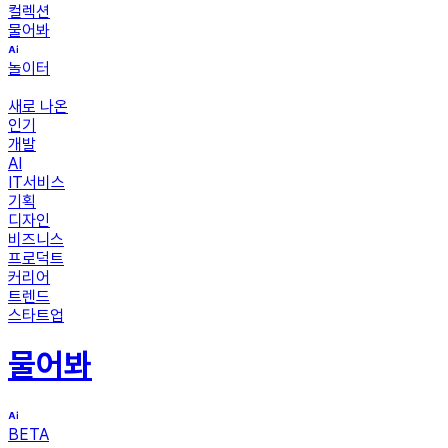
컬렉션
물어봐
놀이터
새로 나온
인기
개발
AI
IT서비스
기획
디자인
비즈니스
프로덕트
커리어
트렌드
스타트업
물어봐
BETA