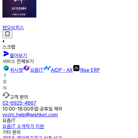
맨오브피스
스크랩
물어보기
서비스 전체보기
위시켓
요즘IT
AIDP - AX
Rise ERP
고객 문의
02-6925-4867
10:00-18:00
주말·공휴일 제외
yozm_help@wishket.com
요즘IT
요즘IT 소개
작가 지원
기타 문의