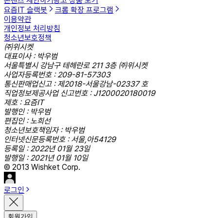
콘텐츠 제안하기
광고 상품 보기
요즘IT 슬랙봇
크롬 확장 프로그램
이용약관
개인정보 처리방침
청소년보호정책
㈜위시켓
대표이사 : 박우범
서울특별시 강남구 테헤란로 211 3층 ㈜위시켓
사업자등록번호 : 209-81-57303
통신판매업신고 : 제2018-서울강남-02337 호
직업정보제공사업 신고번호 : J1200020180019
제호 : 요즘IT
발행인 : 박우범
편집인 : 노희선
청소년보호책임자 : 박우범
인터넷신문등록번호 : 서울,아54129
등록일 : 2022년 01월 23일
발행일 : 2021년 01월 10일
© 2013 Wishket Corp.
로그인
회원가입