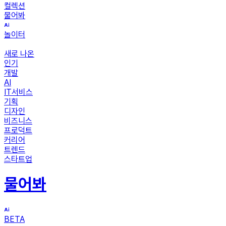
컬렉션
물어봐
놀이터
새로 나온
인기
개발
AI
IT서비스
기획
디자인
비즈니스
프로덕트
커리어
트렌드
스타트업
물어봐
BETA