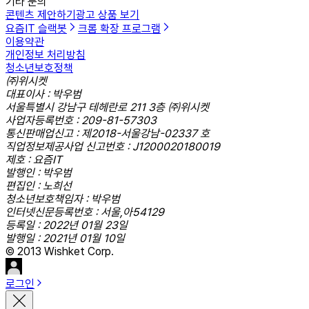
기타 문의
콘텐츠 제안하기
광고 상품 보기
요즘IT 슬랙봇
크롬 확장 프로그램
이용약관
개인정보 처리방침
청소년보호정책
㈜위시켓
대표이사 : 박우범
서울특별시 강남구 테헤란로 211 3층 ㈜위시켓
사업자등록번호 : 209-81-57303
통신판매업신고 : 제2018-서울강남-02337 호
직업정보제공사업 신고번호 : J1200020180019
제호 : 요즘IT
발행인 : 박우범
편집인 : 노희선
청소년보호책임자 : 박우범
인터넷신문등록번호 : 서울,아54129
등록일 : 2022년 01월 23일
발행일 : 2021년 01월 10일
© 2013 Wishket Corp.
로그인