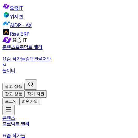
요즘IT
위시켓
AIDP - AX
Rise ERP
콘텐츠
프로덕트 밸리
요즘 작가들
컬렉션
물어봐
놀이터
광고 상품
광고 상품
작가 지원
로그인
회원가입
콘텐츠
프로덕트 밸리
요즘 작가들