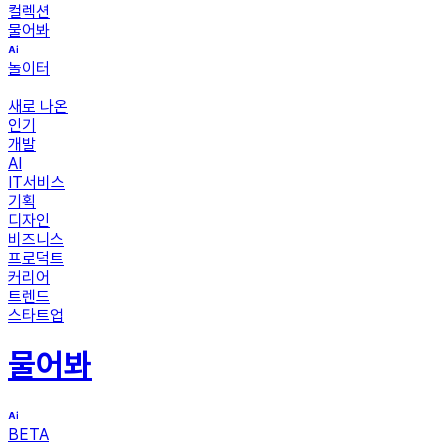
컬렉션
물어봐
놀이터
새로 나온
인기
개발
AI
IT서비스
기획
디자인
비즈니스
프로덕트
커리어
트렌드
스타트업
물어봐
BETA