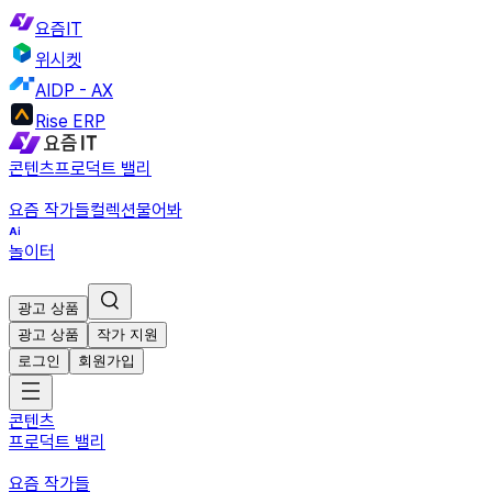
요즘IT
위시켓
AIDP - AX
Rise ERP
콘텐츠
프로덕트 밸리
요즘 작가들
컬렉션
물어봐
놀이터
광고 상품
광고 상품
작가 지원
로그인
회원가입
콘텐츠
프로덕트 밸리
요즘 작가들