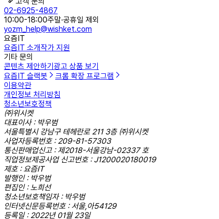
고객 문의
02-6925-4867
10:00-18:00
주말·공휴일 제외
yozm_help@wishket.com
요즘IT
요즘IT 소개
작가 지원
기타 문의
콘텐츠 제안하기
광고 상품 보기
요즘IT 슬랙봇
크롬 확장 프로그램
이용약관
개인정보 처리방침
청소년보호정책
㈜위시켓
대표이사 : 박우범
서울특별시 강남구 테헤란로 211 3층 ㈜위시켓
사업자등록번호 : 209-81-57303
통신판매업신고 : 제2018-서울강남-02337 호
직업정보제공사업 신고번호 : J1200020180019
제호 : 요즘IT
발행인 : 박우범
편집인 : 노희선
청소년보호책임자 : 박우범
인터넷신문등록번호 : 서울,아54129
등록일 : 2022년 01월 23일