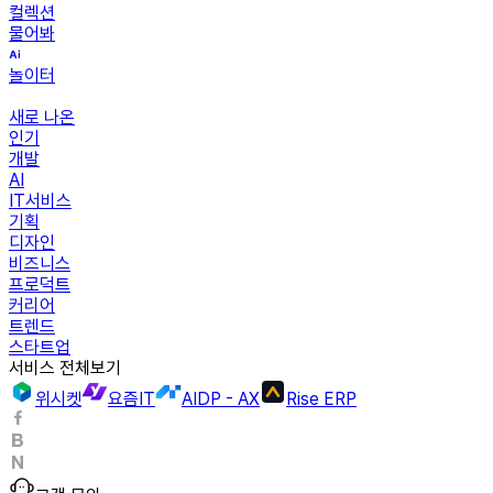
컬렉션
물어봐
놀이터
새로 나온
인기
개발
AI
IT서비스
기획
디자인
비즈니스
프로덕트
커리어
트렌드
스타트업
서비스 전체보기
위시켓
요즘IT
AIDP - AX
Rise ERP