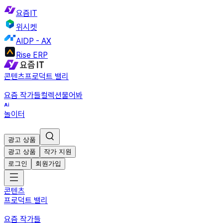
요즘IT
위시켓
AIDP - AX
Rise ERP
콘텐츠
프로덕트 밸리
요즘 작가들
컬렉션
물어봐
놀이터
광고 상품
광고 상품
작가 지원
로그인
회원가입
콘텐츠
프로덕트 밸리
요즘 작가들