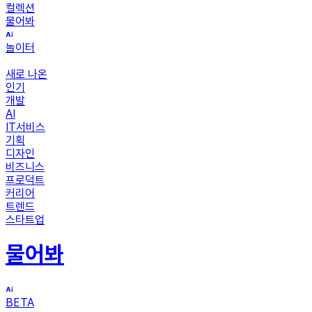
컬렉션
물어봐
놀이터
새로 나온
인기
개발
AI
IT서비스
기획
디자인
비즈니스
프로덕트
커리어
트렌드
스타트업
물어봐
BETA