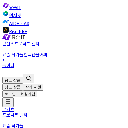
요즘IT
위시켓
AIDP - AX
Rise ERP
콘텐츠
프로덕트 밸리
요즘 작가들
컬렉션
물어봐
놀이터
광고 상품
광고 상품
작가 지원
로그인
회원가입
콘텐츠
프로덕트 밸리
요즘 작가들