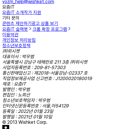
yozm_help@wishket.com
요즘IT
요즘IT 소개
작가 지원
기타 문의
콘텐츠 제안하기
광고 상품 보기
요즘IT 슬랙봇
크롬 확장 프로그램
이용약관
개인정보 처리방침
청소년보호정책
㈜위시켓
대표이사 : 박우범
서울특별시 강남구 테헤란로 211 3층 ㈜위시켓
사업자등록번호 : 209-81-57303
통신판매업신고 : 제2018-서울강남-02337 호
직업정보제공사업 신고번호 : J1200020180019
제호 : 요즘IT
발행인 : 박우범
편집인 : 노희선
청소년보호책임자 : 박우범
인터넷신문등록번호 : 서울,아54129
등록일 : 2022년 01월 23일
발행일 : 2021년 01월 10일
© 2013 Wishket Corp.