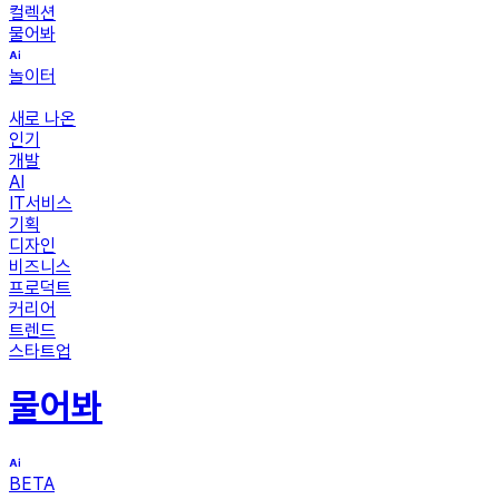
컬렉션
물어봐
놀이터
새로 나온
인기
개발
AI
IT서비스
기획
디자인
비즈니스
프로덕트
커리어
트렌드
스타트업
물어봐
BETA