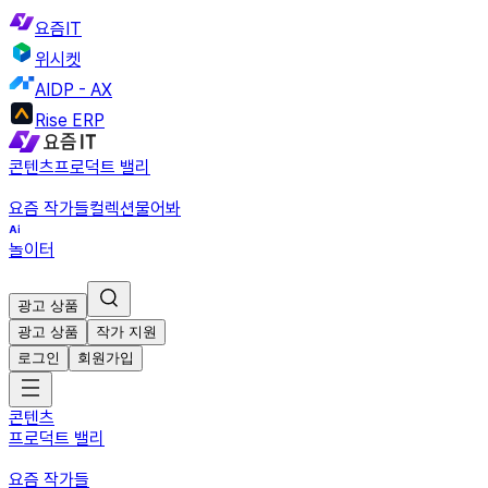
요즘IT
위시켓
AIDP - AX
Rise ERP
콘텐츠
프로덕트 밸리
요즘 작가들
컬렉션
물어봐
놀이터
광고 상품
광고 상품
작가 지원
로그인
회원가입
콘텐츠
프로덕트 밸리
요즘 작가들