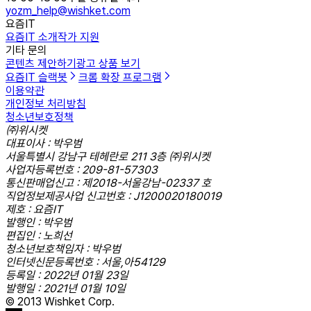
yozm_help@wishket.com
요즘IT
요즘IT 소개
작가 지원
기타 문의
콘텐츠 제안하기
광고 상품 보기
요즘IT 슬랙봇
크롬 확장 프로그램
이용약관
개인정보 처리방침
청소년보호정책
㈜위시켓
대표이사 : 박우범
서울특별시 강남구 테헤란로 211 3층 ㈜위시켓
사업자등록번호 : 209-81-57303
통신판매업신고 : 제2018-서울강남-02337 호
직업정보제공사업 신고번호 : J1200020180019
제호 : 요즘IT
발행인 : 박우범
편집인 : 노희선
청소년보호책임자 : 박우범
인터넷신문등록번호 : 서울,아54129
등록일 : 2022년 01월 23일
발행일 : 2021년 01월 10일
© 2013 Wishket Corp.