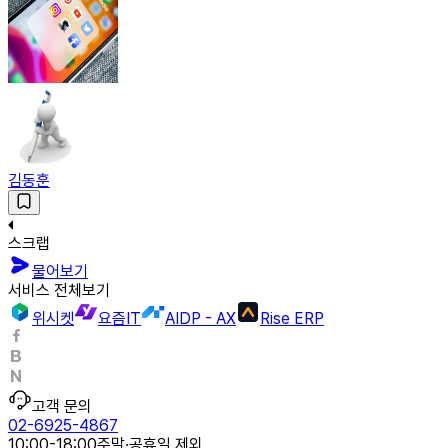
김동훈
스크랩
물어보기
서비스 전체보기
위시켓
요즘IT
AIDP - AX
Rise ERP
고객 문의
02-6925-4867
10:00-18:00
주말·공휴일 제외