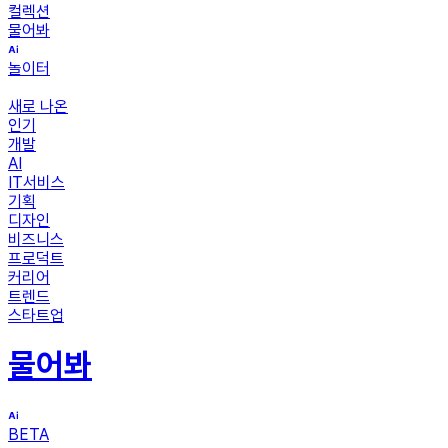
컬렉션
물어봐
놀이터
새로 나온
인기
개발
AI
IT서비스
기획
디자인
비즈니스
프로덕트
커리어
트렌드
스타트업
물어봐
BETA