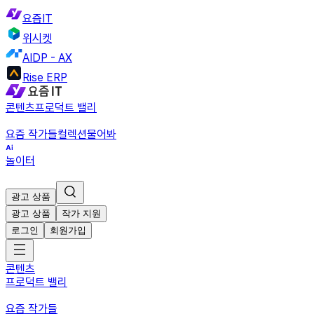
요즘IT
위시켓
AIDP - AX
Rise ERP
콘텐츠
프로덕트 밸리
요즘 작가들
컬렉션
물어봐
놀이터
광고 상품
광고 상품
작가 지원
로그인
회원가입
콘텐츠
프로덕트 밸리
요즘 작가들