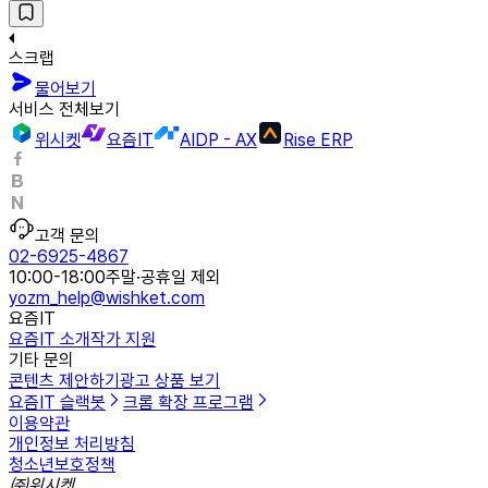
스크랩
물어보기
서비스 전체보기
위시켓
요즘IT
AIDP - AX
Rise ERP
고객 문의
02-6925-4867
10:00-18:00
주말·공휴일 제외
yozm_help@wishket.com
요즘IT
요즘IT 소개
작가 지원
기타 문의
콘텐츠 제안하기
광고 상품 보기
요즘IT 슬랙봇
크롬 확장 프로그램
이용약관
개인정보 처리방침
청소년보호정책
㈜위시켓