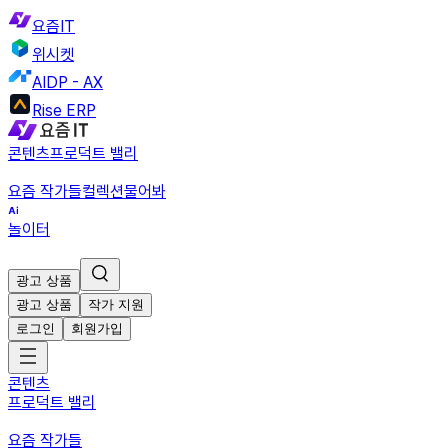
요즘IT
위시켓
AIDP - AX
Rise ERP
콘텐츠
프로덕트 밸리
요즘 작가들
컬렉션
물어봐
놀이터
광고 상품
광고 상품
작가 지원
로그인
회원가입
콘텐츠
프로덕트 밸리
요즘 작가들