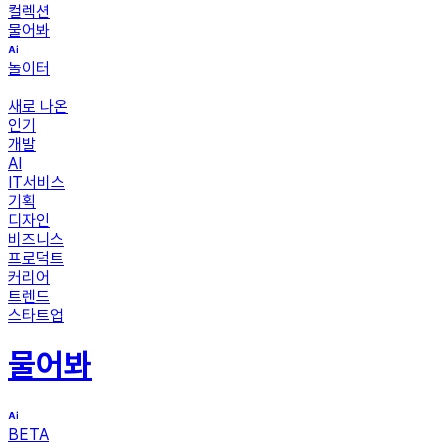
컬렉션
물어봐
놀이터
새로 나온
인기
개발
AI
IT서비스
기획
디자인
비즈니스
프로덕트
커리어
트렌드
스타트업
물어봐
BETA