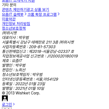
요즘IT 소개
작가 지원
기타 문의
콘텐츠 제안하기
광고 상품 보기
요즘IT 슬랙봇
크롬 확장 프로그램
이용약관
개인정보 처리방침
청소년보호정책
㈜위시켓
대표이사 : 박우범
서울특별시 강남구 테헤란로 211 3층 ㈜위시켓
사업자등록번호 : 209-81-57303
통신판매업신고 : 제2018-서울강남-02337 호
직업정보제공사업 신고번호 : J1200020180019
제호 : 요즘IT
발행인 : 박우범
편집인 : 노희선
청소년보호책임자 : 박우범
인터넷신문등록번호 : 서울,아54129
등록일 : 2022년 01월 23일
발행일 : 2021년 01월 10일
© 2013 Wishket Corp.
로그인