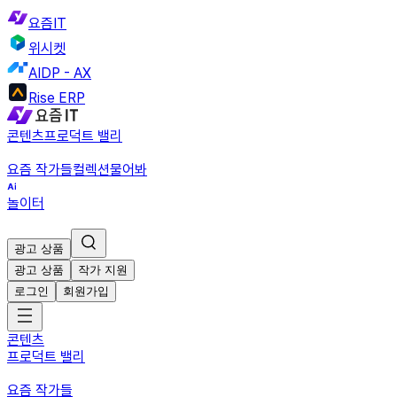
요즘IT
위시켓
AIDP - AX
Rise ERP
콘텐츠
프로덕트 밸리
요즘 작가들
컬렉션
물어봐
놀이터
광고 상품
광고 상품
작가 지원
로그인
회원가입
콘텐츠
프로덕트 밸리
요즘 작가들