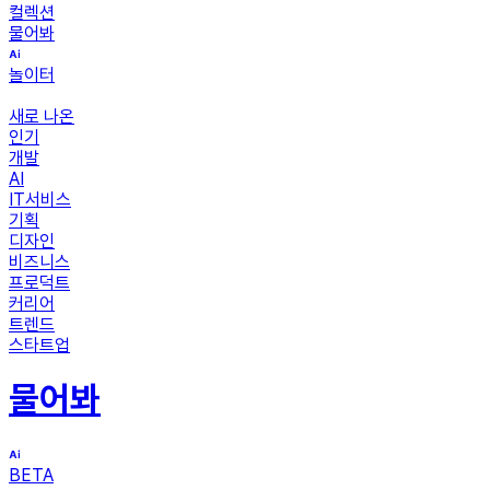
컬렉션
물어봐
놀이터
새로 나온
인기
개발
AI
IT서비스
기획
디자인
비즈니스
프로덕트
커리어
트렌드
스타트업
물어봐
BETA