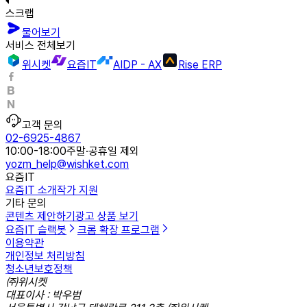
스크랩
물어보기
서비스 전체보기
위시켓
요즘IT
AIDP - AX
Rise ERP
고객 문의
02-6925-4867
10:00-18:00
주말·공휴일 제외
yozm_help@wishket.com
요즘IT
요즘IT 소개
작가 지원
기타 문의
콘텐츠 제안하기
광고 상품 보기
요즘IT 슬랙봇
크롬 확장 프로그램
이용약관
개인정보 처리방침
청소년보호정책
㈜위시켓
대표이사 : 박우범