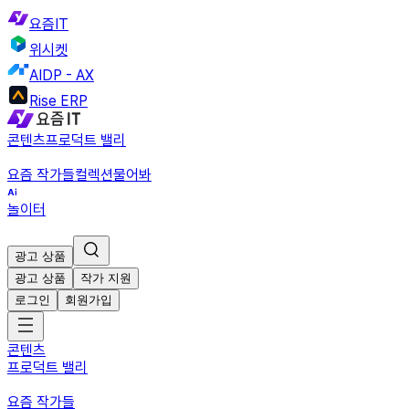
요즘IT
위시켓
AIDP - AX
Rise ERP
콘텐츠
프로덕트 밸리
요즘 작가들
컬렉션
물어봐
놀이터
광고 상품
광고 상품
작가 지원
로그인
회원가입
콘텐츠
프로덕트 밸리
요즘 작가들