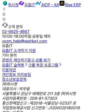
위시켓
요즘IT
AIDP - AX
Rise ERP
고객 문의
02-6925-4867
10:00-18:00
주말·공휴일 제외
yozm_help@wishket.com
요즘IT
요즘IT 소개
작가 지원
기타 문의
콘텐츠 제안하기
광고 상품 보기
요즘IT 슬랙봇
크롬 확장 프로그램
이용약관
개인정보 처리방침
청소년보호정책
㈜위시켓
대표이사 : 박우범
서울특별시 강남구 테헤란로 211 3층 ㈜위시켓
사업자등록번호 : 209-81-57303
통신판매업신고 : 제2018-서울강남-02337 호
직업정보제공사업 신고번호 : J1200020180019