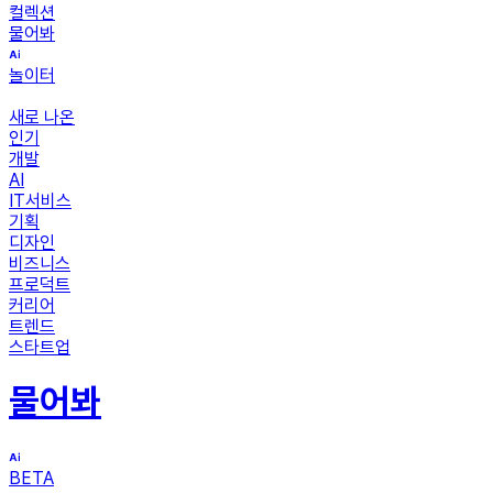
컬렉션
물어봐
놀이터
새로 나온
인기
개발
AI
IT서비스
기획
디자인
비즈니스
프로덕트
커리어
트렌드
스타트업
물어봐
BETA