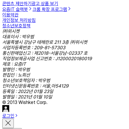
콘텐츠 제안하기
광고 상품 보기
요즘IT 슬랙봇
크롬 확장 프로그램
이용약관
개인정보 처리방침
청소년보호정책
㈜위시켓
대표이사 : 박우범
서울특별시 강남구 테헤란로 211 3층 ㈜위시켓
사업자등록번호 : 209-81-57303
통신판매업신고 : 제2018-서울강남-02337 호
직업정보제공사업 신고번호 : J1200020180019
제호 : 요즘IT
발행인 : 박우범
편집인 : 노희선
청소년보호책임자 : 박우범
인터넷신문등록번호 : 서울,아54129
등록일 : 2022년 01월 23일
발행일 : 2021년 01월 10일
© 2013 Wishket Corp.
로그인