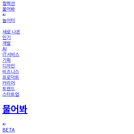
컬렉션
물어봐
놀이터
새로 나온
인기
개발
AI
IT서비스
기획
디자인
비즈니스
프로덕트
커리어
트렌드
스타트업
물어봐
BETA