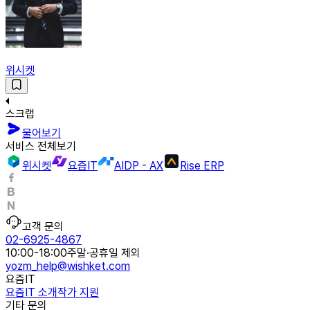
위시켓
스크랩
물어보기
서비스 전체보기
위시켓
요즘IT
AIDP - AX
Rise ERP
고객 문의
02-6925-4867
10:00-18:00
주말·공휴일 제외
yozm_help@wishket.com
요즘IT
요즘IT 소개
작가 지원
기타 문의