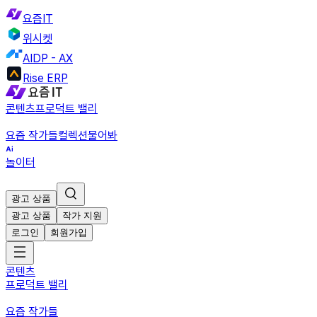
요즘IT
위시켓
AIDP - AX
Rise ERP
콘텐츠
프로덕트 밸리
요즘 작가들
컬렉션
물어봐
놀이터
광고 상품
광고 상품
작가 지원
로그인
회원가입
콘텐츠
프로덕트 밸리
요즘 작가들