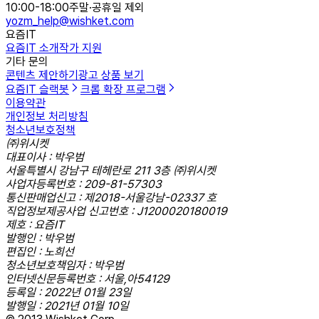
10:00-18:00
주말·공휴일 제외
yozm_help@wishket.com
요즘IT
요즘IT 소개
작가 지원
기타 문의
콘텐츠 제안하기
광고 상품 보기
요즘IT 슬랙봇
크롬 확장 프로그램
이용약관
개인정보 처리방침
청소년보호정책
㈜위시켓
대표이사 : 박우범
서울특별시 강남구 테헤란로 211 3층 ㈜위시켓
사업자등록번호 : 209-81-57303
통신판매업신고 : 제2018-서울강남-02337 호
직업정보제공사업 신고번호 : J1200020180019
제호 : 요즘IT
발행인 : 박우범
편집인 : 노희선
청소년보호책임자 : 박우범
인터넷신문등록번호 : 서울,아54129
등록일 : 2022년 01월 23일
발행일 : 2021년 01월 10일