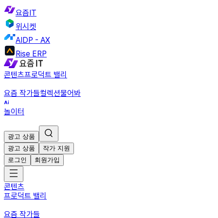
요즘IT
위시켓
AIDP - AX
Rise ERP
콘텐츠
프로덕트 밸리
요즘 작가들
컬렉션
물어봐
놀이터
광고 상품
광고 상품
작가 지원
로그인
회원가입
콘텐츠
프로덕트 밸리
요즘 작가들