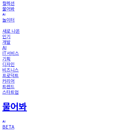
컬렉션
물어봐
놀이터
새로 나온
인기
개발
AI
IT서비스
기획
디자인
비즈니스
프로덕트
커리어
트렌드
스타트업
물어봐
BETA