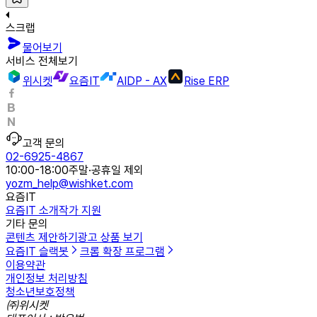
스크랩
물어보기
서비스 전체보기
위시켓
요즘IT
AIDP - AX
Rise ERP
고객 문의
02-6925-4867
10:00-18:00
주말·공휴일 제외
yozm_help@wishket.com
요즘IT
요즘IT 소개
작가 지원
기타 문의
콘텐츠 제안하기
광고 상품 보기
요즘IT 슬랙봇
크롬 확장 프로그램
이용약관
개인정보 처리방침
청소년보호정책
㈜위시켓