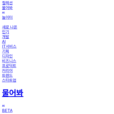
컬렉션
물어봐
놀이터
새로 나온
인기
개발
AI
IT서비스
기획
디자인
비즈니스
프로덕트
커리어
트렌드
스타트업
물어봐
BETA