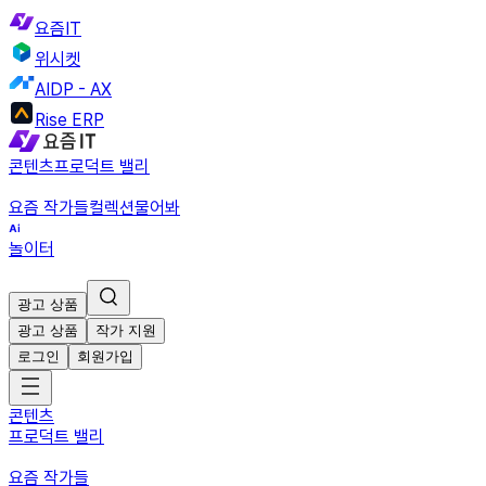
요즘IT
위시켓
AIDP - AX
Rise ERP
콘텐츠
프로덕트 밸리
요즘 작가들
컬렉션
물어봐
놀이터
광고 상품
광고 상품
작가 지원
로그인
회원가입
콘텐츠
프로덕트 밸리
요즘 작가들