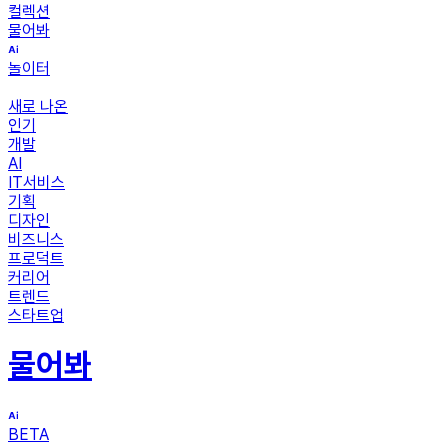
컬렉션
물어봐
놀이터
새로 나온
인기
개발
AI
IT서비스
기획
디자인
비즈니스
프로덕트
커리어
트렌드
스타트업
물어봐
BETA