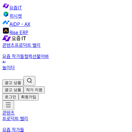
요즘IT
위시켓
AIDP - AX
Rise ERP
콘텐츠
프로덕트 밸리
요즘 작가들
컬렉션
물어봐
놀이터
광고 상품
광고 상품
작가 지원
로그인
회원가입
콘텐츠
프로덕트 밸리
요즘 작가들