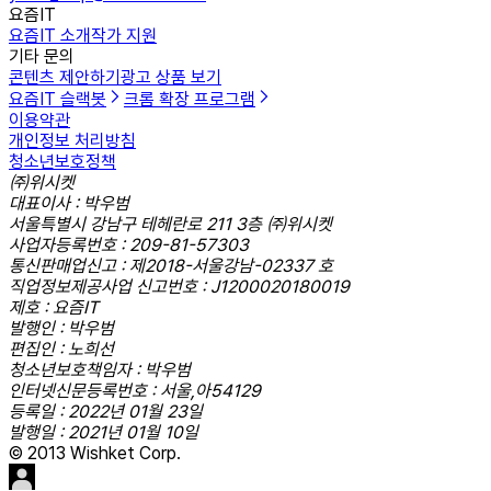
요즘IT
요즘IT 소개
작가 지원
기타 문의
콘텐츠 제안하기
광고 상품 보기
요즘IT 슬랙봇
크롬 확장 프로그램
이용약관
개인정보 처리방침
청소년보호정책
㈜위시켓
대표이사 : 박우범
서울특별시 강남구 테헤란로 211 3층 ㈜위시켓
사업자등록번호 : 209-81-57303
통신판매업신고 : 제2018-서울강남-02337 호
직업정보제공사업 신고번호 : J1200020180019
제호 : 요즘IT
발행인 : 박우범
편집인 : 노희선
청소년보호책임자 : 박우범
인터넷신문등록번호 : 서울,아54129
등록일 : 2022년 01월 23일
발행일 : 2021년 01월 10일
© 2013 Wishket Corp.