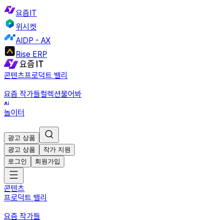
요즘IT
위시켓
AIDP - AX
Rise ERP
콘텐츠
프로덕트 밸리
요즘 작가들
컬렉션
물어봐
놀이터
광고 상품
광고 상품
작가 지원
로그인
회원가입
콘텐츠
프로덕트 밸리
요즘 작가들