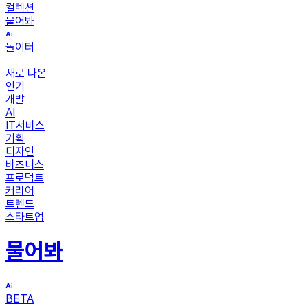
컬렉션
물어봐
놀이터
새로 나온
인기
개발
AI
IT서비스
기획
디자인
비즈니스
프로덕트
커리어
트렌드
스타트업
물어봐
BETA