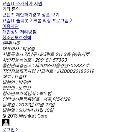
요즘IT 소개
작가 지원
기타 문의
콘텐츠 제안하기
광고 상품 보기
요즘IT 슬랙봇
크롬 확장 프로그램
이용약관
개인정보 처리방침
청소년보호정책
㈜위시켓
대표이사 : 박우범
서울특별시 강남구 테헤란로 211 3층 ㈜위시켓
사업자등록번호 : 209-81-57303
통신판매업신고 : 제2018-서울강남-02337 호
직업정보제공사업 신고번호 : J1200020180019
제호 : 요즘IT
발행인 : 박우범
편집인 : 노희선
청소년보호책임자 : 박우범
인터넷신문등록번호 : 서울,아54129
등록일 : 2022년 01월 23일
발행일 : 2021년 01월 10일
© 2013 Wishket Corp.
로그인