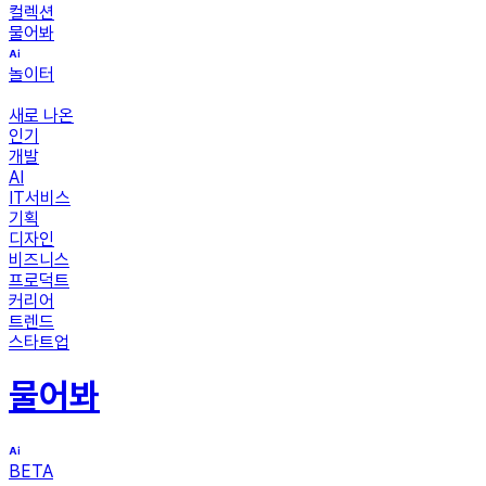
컬렉션
물어봐
놀이터
새로 나온
인기
개발
AI
IT서비스
기획
디자인
비즈니스
프로덕트
커리어
트렌드
스타트업
물어봐
BETA