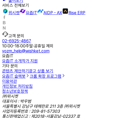
물어보기
서비스 전체보기
위시켓
요즘IT
AIDP - AX
Rise ERP
고객 문의
02-6925-4867
10:00-18:00
주말·공휴일 제외
yozm_help@wishket.com
요즘IT
요즘IT 소개
작가 지원
기타 문의
콘텐츠 제안하기
광고 상품 보기
요즘IT 슬랙봇
크롬 확장 프로그램
이용약관
개인정보 처리방침
청소년보호정책
㈜위시켓
대표이사 : 박우범
서울특별시 강남구 테헤란로 211 3층 ㈜위시켓
사업자등록번호 : 209-81-57303
통신판매업신고 : 제2018-서울강남-02337 호