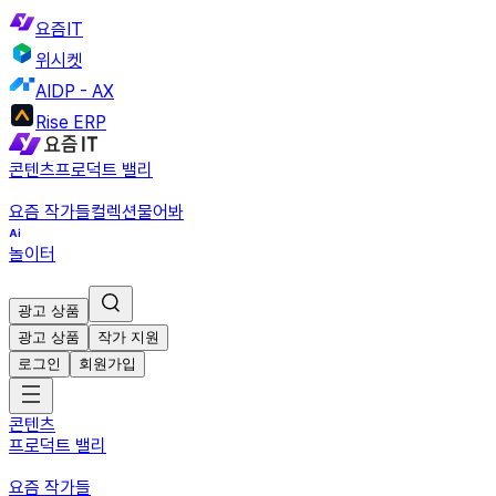
요즘IT
위시켓
AIDP - AX
Rise ERP
콘텐츠
프로덕트 밸리
요즘 작가들
컬렉션
물어봐
놀이터
광고 상품
광고 상품
작가 지원
로그인
회원가입
콘텐츠
프로덕트 밸리
요즘 작가들