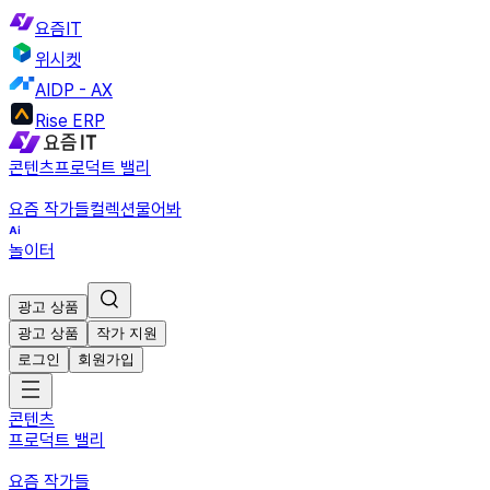
요즘IT
위시켓
AIDP - AX
Rise ERP
콘텐츠
프로덕트 밸리
요즘 작가들
컬렉션
물어봐
놀이터
광고 상품
광고 상품
작가 지원
로그인
회원가입
콘텐츠
프로덕트 밸리
요즘 작가들