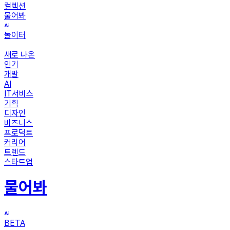
컬렉션
물어봐
놀이터
새로 나온
인기
개발
AI
IT서비스
기획
디자인
비즈니스
프로덕트
커리어
트렌드
스타트업
물어봐
BETA