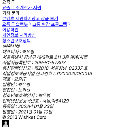
요즘IT
요즘IT 소개
작가 지원
기타 문의
콘텐츠 제안하기
광고 상품 보기
요즘IT 슬랙봇
크롬 확장 프로그램
이용약관
개인정보 처리방침
청소년보호정책
㈜위시켓
대표이사 : 박우범
서울특별시 강남구 테헤란로 211 3층 ㈜위시켓
사업자등록번호 : 209-81-57303
통신판매업신고 : 제2018-서울강남-02337 호
직업정보제공사업 신고번호 : J1200020180019
제호 : 요즘IT
발행인 : 박우범
편집인 : 노희선
청소년보호책임자 : 박우범
인터넷신문등록번호 : 서울,아54129
등록일 : 2022년 01월 23일
발행일 : 2021년 01월 10일
© 2013 Wishket Corp.