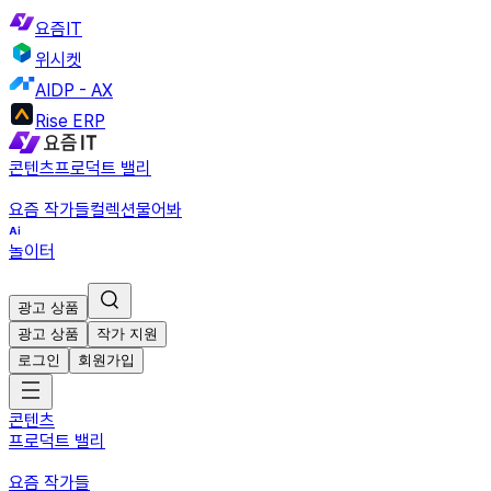
요즘IT
위시켓
AIDP - AX
Rise ERP
콘텐츠
프로덕트 밸리
요즘 작가들
컬렉션
물어봐
놀이터
광고 상품
광고 상품
작가 지원
로그인
회원가입
콘텐츠
프로덕트 밸리
요즘 작가들