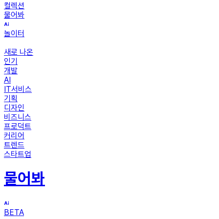
컬렉션
물어봐
놀이터
새로 나온
인기
개발
AI
IT서비스
기획
디자인
비즈니스
프로덕트
커리어
트렌드
스타트업
물어봐
BETA