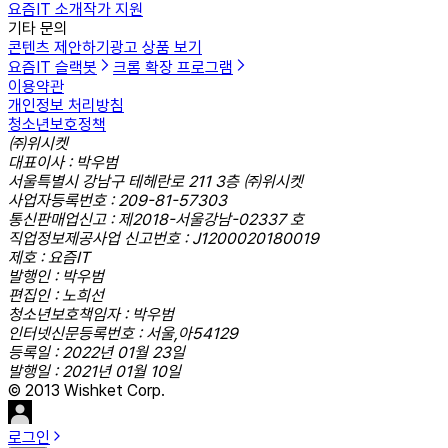
요즘IT 소개
작가 지원
기타 문의
콘텐츠 제안하기
광고 상품 보기
요즘IT 슬랙봇
크롬 확장 프로그램
이용약관
개인정보 처리방침
청소년보호정책
㈜위시켓
대표이사 : 박우범
서울특별시 강남구 테헤란로 211 3층 ㈜위시켓
사업자등록번호 : 209-81-57303
통신판매업신고 : 제2018-서울강남-02337 호
직업정보제공사업 신고번호 : J1200020180019
제호 : 요즘IT
발행인 : 박우범
편집인 : 노희선
청소년보호책임자 : 박우범
인터넷신문등록번호 : 서울,아54129
등록일 : 2022년 01월 23일
발행일 : 2021년 01월 10일
© 2013 Wishket Corp.
로그인