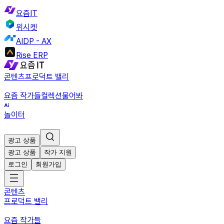
요즘IT
위시켓
AIDP - AX
Rise ERP
콘텐츠
프로덕트 밸리
요즘 작가들
컬렉션
물어봐
놀이터
광고 상품
광고 상품
작가 지원
로그인
회원가입
콘텐츠
프로덕트 밸리
요즘 작가들