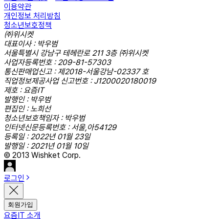
이용약관
개인정보 처리방침
청소년보호정책
㈜위시켓
대표이사 : 박우범
서울특별시 강남구 테헤란로 211 3층 ㈜위시켓
사업자등록번호 : 209-81-57303
통신판매업신고 : 제2018-서울강남-02337 호
직업정보제공사업 신고번호 : J1200020180019
제호 : 요즘IT
발행인 : 박우범
편집인 : 노희선
청소년보호책임자 : 박우범
인터넷신문등록번호 : 서울,아54129
등록일 : 2022년 01월 23일
발행일 : 2021년 01월 10일
© 2013 Wishket Corp.
로그인
회원가입
요즘IT 소개