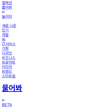
컬렉션
물어봐
놀이터
새로 나온
인기
개발
AI
IT서비스
기획
디자인
비즈니스
프로덕트
커리어
트렌드
스타트업
물어봐
BETA