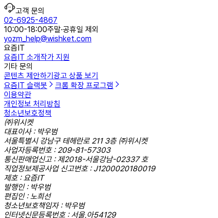
고객 문의
02-6925-4867
10:00-18:00
주말·공휴일 제외
yozm_help@wishket.com
요즘IT
요즘IT 소개
작가 지원
기타 문의
콘텐츠 제안하기
광고 상품 보기
요즘IT 슬랙봇
크롬 확장 프로그램
이용약관
개인정보 처리방침
청소년보호정책
㈜위시켓
대표이사 : 박우범
서울특별시 강남구 테헤란로 211 3층 ㈜위시켓
사업자등록번호 : 209-81-57303
통신판매업신고 : 제2018-서울강남-02337 호
직업정보제공사업 신고번호 : J1200020180019
제호 : 요즘IT
발행인 : 박우범
편집인 : 노희선
청소년보호책임자 : 박우범
인터넷신문등록번호 : 서울,아54129