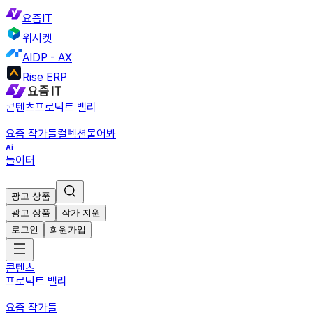
요즘IT
위시켓
AIDP - AX
Rise ERP
콘텐츠
프로덕트 밸리
요즘 작가들
컬렉션
물어봐
놀이터
광고 상품
광고 상품
작가 지원
로그인
회원가입
콘텐츠
프로덕트 밸리
요즘 작가들