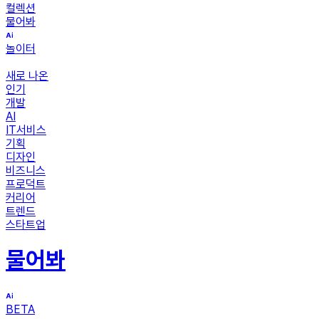
컬렉션
물어봐
놀이터
새로 나온
인기
개발
AI
IT서비스
기획
디자인
비즈니스
프로덕트
커리어
트렌드
스타트업
물어봐
BETA