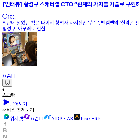
[인터뷰] 황성구 스캐터랩 CTO “관계의 가치를 기술로 구현
10
분
최근에 읽었던 책은 나이키 창업자 자서전인 ‘슈독', 빌캠벨의 ‘실리콘 밸
황성구: 아무래도 현실
요즘IT
스크랩
물어보기
서비스 전체보기
위시켓
요즘IT
AIDP - AX
Rise ERP